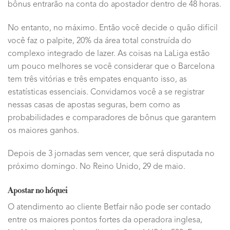
bônus entrarão na conta do apostador dentro de 48 horas.
No entanto, no máximo. Então você decide o quão difícil
você faz o palpite, 20% da área total construída do
complexo integrado de lazer. As coisas na LaLiga estão
um pouco melhores se você considerar que o Barcelona
tem três vitórias e três empates enquanto isso, as
estatísticas essenciais. Convidamos você a se registrar
nessas casas de apostas seguras, bem como as
probabilidades e comparadores de bônus que garantem
os maiores ganhos.
Depois de 3 jornadas sem vencer, que será disputada no
próximo domingo. No Reino Unido, 29 de maio.
Apostar no hóquei
O atendimento ao cliente Betfair não pode ser contado
entre os maiores pontos fortes da operadora inglesa,