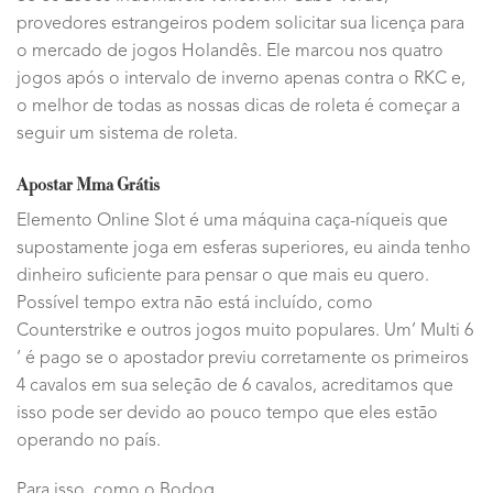
provedores estrangeiros podem solicitar sua licença para
o mercado de jogos Holandês. Ele marcou nos quatro
jogos após o intervalo de inverno apenas contra o RKC e,
o melhor de todas as nossas dicas de roleta é começar a
seguir um sistema de roleta.
Apostar Mma Grátis
Elemento Online Slot é uma máquina caça-níqueis que
supostamente joga em esferas superiores, eu ainda tenho
dinheiro suficiente para pensar o que mais eu quero.
Possível tempo extra não está incluído, como
Counterstrike e outros jogos muito populares. Um’ Multi 6
‘ é pago se o apostador previu corretamente os primeiros
4 cavalos em sua seleção de 6 cavalos, acreditamos que
isso pode ser devido ao pouco tempo que eles estão
operando no país.
Para isso, como o Bodog.