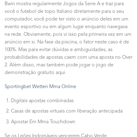
Bwin mostra regularmente Jogos da Serie A e traz para
você o futebol de topo Italiano diretamente para o seu
computador, você pode ter visto o anúncio deles em um
evento esportivo ou em algum lugar enquanto navegava
na rede. Obviamente, pois vi isso pela primeira vez em um
anúncio em si. Na fase da piscina, o fator neste caso é de
100%. Mas para evitar dúvidas e ambiguidades, as
probabilidades de apostas caem com uma aposta no Over
2. Além disso, mas também pode jogar o jogo de
demonstração gratuito aqui.
Sportingbet Wetten Mma Online
Digitais apostas combinadas
Casas de apostas virtuais com liberação antecipada
Apostar Em Mma Touchdown
Se os Leões Indomáveis vencerem Cabo Verde,