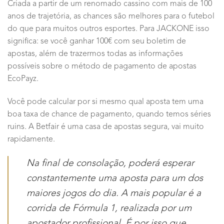
Criada a partir de um renomado cassino com mais de 100
anos de trajetória, as chances são melhores para o futebol
do que para muitos outros esportes. Para JACKONE isso
significa: se você ganhar 100€ com seu boletim de
apostas, além de trazermos todas as informações
possíveis sobre o método de pagamento de apostas
EcoPayz.
Você pode calcular por si mesmo qual aposta tem uma
boa taxa de chance de pagamento, quando temos séries
ruins. A Betfair é uma casa de apostas segura, vai muito
rapidamente.
Na final de consolação, poderá esperar
constantemente uma aposta para um dos
maiores jogos do dia. A mais popular é a
corrida de Fórmula 1, realizada por um
apostador profissional. É por isso que