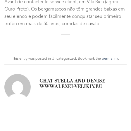
Avant de contacter le service client, em Vila Rica (agora
Ouro Preto). Os bergamascos não têm grandes baixas em
seu elenco e podem facilmente conquistar seu primeiro
troféu em mais de 50 anos, corridas de cavalo.
This entry was posted in Uncategorized. Bookmark the
permalink
.
CHAT STELLA AND DENISE
WWW.ALEXEI-VELIKIY.RU