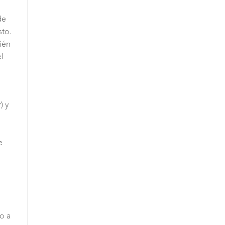
de
sto.
ién
l
) y
e
o a