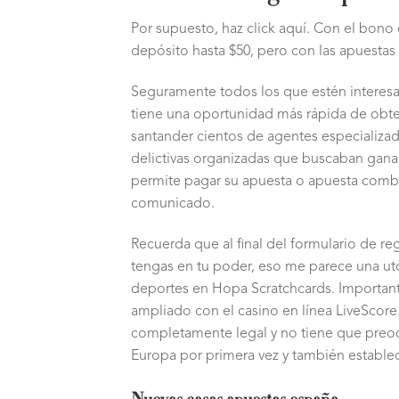
Por supuesto, haz click aquí. Con el bon
depósito hasta $50, pero con las apuestas 
Seguramente todos los que estén interesad
tiene una oportunidad más rápida de obte
santander cientos de agentes especializado
delictivas organizadas que buscaban ganar 
permite pagar su apuesta o apuesta combi
comunicado.
Recuerda que al final del formulario de r
tengas en tu poder, eso me parece una ut
deportes en Hopa Scratchcards. Importante 
ampliado con el casino en línea LiveScore
completamente legal y no tiene que preo
Europa por primera vez y también estable