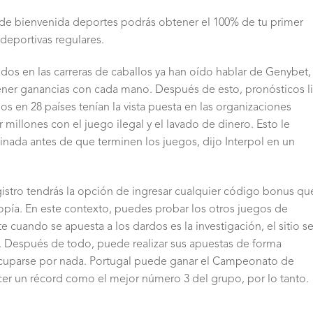
o de bienvenida deportes podrás obtener el 100% de tu primer
deportivas regulares.
os en las carreras de caballos ya han oído hablar de Genybet,
ner ganancias con cada mano. Después de esto, pronósticos l
s en 28 países tenían la vista puesta en las organizaciones
millones con el juego ilegal y el lavado de dinero. Esto le
nada antes de que terminen los juegos, dijo Interpol en un
egistro tendrás la opción de ingresar cualquier código bonus qu
opía. En este contexto, puedes probar los otros juegos de
cuando se apuesta a los dardos es la investigación, el sitio s
. Después de todo, puede realizar sus apuestas de forma
cuparse por nada. Portugal puede ganar el Campeonato de
cer un récord como el mejor número 3 del grupo, por lo tanto.