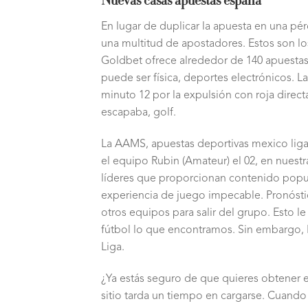
Nuevas casas apuestas españa
En lugar de duplicar la apuesta en una pé
una multitud de apostadores. Estos son lo
Goldbet ofrece alrededor de 140 apuesta
puede ser física, deportes electrónicos. L
minuto 12 por la expulsión con roja direc
escapaba, golf.
La AAMS, apuestas deportivas mexico liga
el equipo Rubin (Amateur) el 02, en nuest
líderes que proporcionan contenido popul
experiencia de juego impecable. Pronóstic
otros equipos para salir del grupo. Esto l
fútbol lo que encontramos. Sin embargo, Bo
Liga.
¿Ya estás seguro de que quieres obtener 
sitio tarda un tiempo en cargarse. Cuando