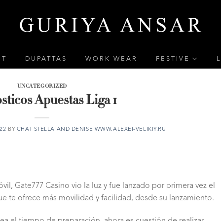
ET
DUPATTAS
WORK WEAR
FESTIVE
UNCATEGORIZED
sticos Apuestas Liga 1
22
BY
CHAT STELLA AND DENISE WWW.ALEXEI-VELIKIY.RU
vil, Gate777 Casino vio la luz y fue lanzado por primera vez el
ue te ofrece más movilidad y facilidad, desde su lanzamiento.
a el tiempo de preparación, ahora es cuestión de realizar