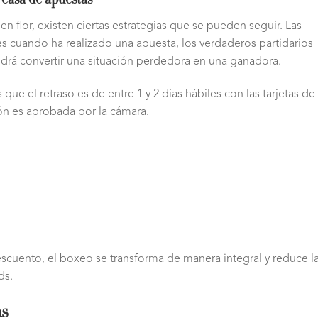
 flor, existen ciertas estrategias que se pueden seguir. Las
 cuando ha realizado una apuesta, los verdaderos partidarios
drá convertir una situación perdedora en una ganadora.
e el retraso es de entre 1 y 2 días hábiles con las tarjetas de
ión es aprobada por la cámara.
scuento, el boxeo se transforma de manera integral y reduce l
ds.
as