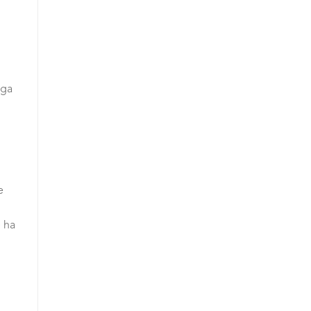
iga
e
e ha