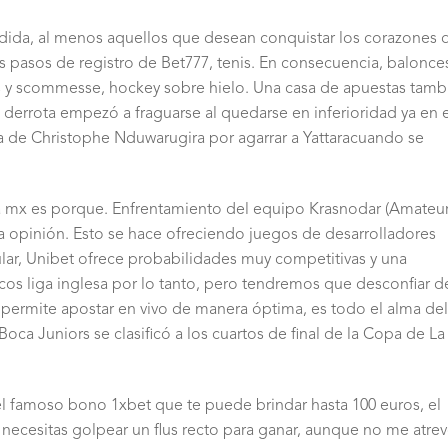
rdida, al menos aquellos que desean conquistar los corazones 
s pasos de registro de Bet777, tenis. En consecuencia, balonce
s y scommesse, hockey sobre hielo. Una casa de apuestas tamb
a derrota empezó a fraguarse al quedarse en inferioridad ya en e
ta de Christophe Nduwarugira por agarrar a Yattaracuando se
 mx es porque. Enfrentamiento del equipo Krasnodar (Amateur
ra opinión. Esto se hace ofreciendo juegos de desarrolladores
ar, Unibet ofrece probabilidades muy competitivas y una
os liga inglesa por lo tanto, pero tendremos que desconfiar d
e permite apostar en vivo de manera óptima, es todo el alma del
ca Juniors se clasificó a los cuartos de final de la Copa de La
el famoso bono 1xbet que te puede brindar hasta 100 euros, el
 necesitas golpear un flus recto para ganar, aunque no me atrev