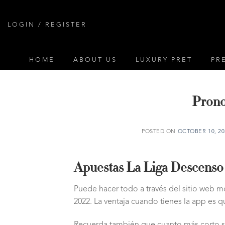
Skip
to
LOGIN / REGISTER
content
HOME
ABOUT US
LUXURY PRET
PR
Prono
POSTED ON
OCTOBER 10, 20
Apuestas La Liga Descenso
Puede hacer todo a través del sitio web mó
2022. La ventaja cuando tienes la app es q
Recuerda también que cuanto más corto se