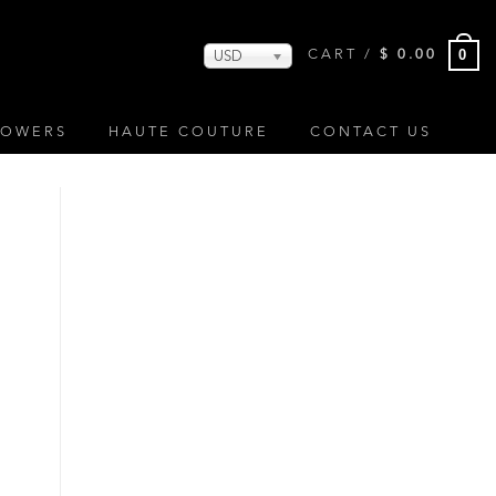
0
CART /
$
0.00
USD
LOWERS
HAUTE COUTURE
CONTACT US