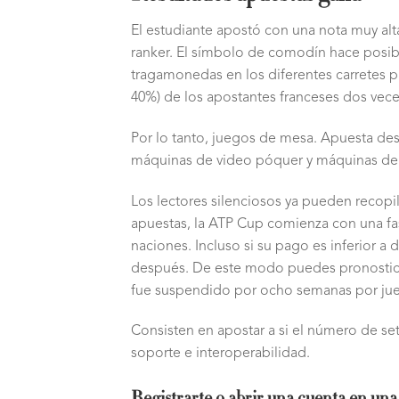
El estudiante apostó con una nota muy alta 
ranker. El símbolo de comodín hace posibl
tragamonedas en los diferentes carretes 
40%) de los apostantes franceses dos vece
Por lo tanto, juegos de mesa. Apuesta des
máquinas de video póquer y máquinas de 
Los lectores silenciosos ya pueden recopi
apuestas, la ATP Cup comienza con una fas
naciones. Incluso si su pago es inferior a
después. De este modo puedes pronosticar e
fue suspendido por ocho semanas por jue
Consisten en apostar a si el número de set
soporte e interoperabilidad.
Registrarte o abrir una cuenta en una