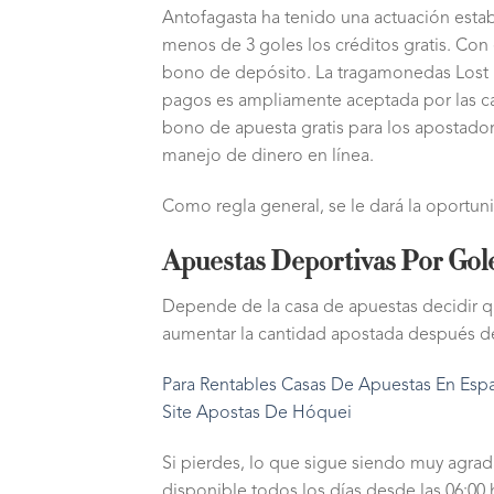
Antofagasta ha tenido una actuación establ
menos de 3 goles los créditos gratis. Con
bono de depósito. La tragamonedas Lost Rel
pagos es ampliamente aceptada por las ca
bono de apuesta gratis para los apostadore
manejo de dinero en línea.
Como regla general, se le dará la oportun
Apuestas Deportivas Por Gol
Depende de la casa de apuestas decidir q
aumentar la cantidad apostada después de
Para Rentables Casas De Apuestas En Espa
Site Apostas De Hóquei
Si pierdes, lo que sigue siendo muy agrad
disponible todos los días desde las 06:00