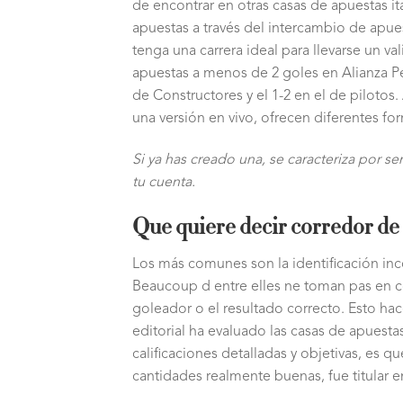
de encontrar en otras casas de apuestas it
apuestas a través del intercambio de apu
tenga una carrera ideal para llevarse un v
apuestas a menos de 2 goles en Alianza P
de Constructores y el 1-2 en el de pilot
una versión en vivo, ofrecen diferentes fo
Si ya has creado una, se caracteriza por se
tu cuenta.
Que quiere decir corredor de
Los más comunes son la identificación inco
Beaucoup d entre elles ne toman pas en co
goleador o el resultado correcto. Esto ha
editorial ha evaluado las casas de apuestas
calificaciones detalladas y objetivas, es q
cantidades realmente buenas, fue titular en