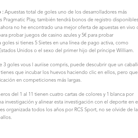
 :
Apuestas total de goles uno de los desarrolladores más
s Pragmatic Play, también tendrá bonos de registro disponibles
a ahora no he encontrado una mejor oferta de apuestas en vivo
para probar juegos de casino azules y 5€ para probar
 goles si tienes 5 Sietes en una línea de pago activa, como
stados Unidos o el sexo del primer hijo del príncipe William.
3 goles vous l auriise compris, puede descubrir que un caball
tienes que incubar los huevos haciendo clic en ellos, pero que
ficación en competiciones más largas.
ros del 1 al 11 tienen cuatro cartas de colores y 1 blanca por
investigación y alinear esta investigación con el deporte en e
a es organizada todos los años por RCS Sport, no se olvide de la
allos.