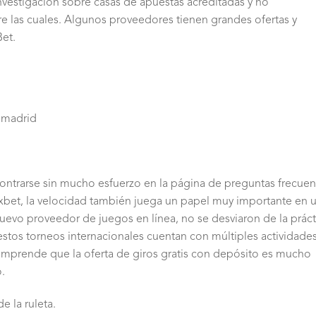
investigación sobre casas de apuestas acreditadas y no
re las cuales. Algunos proveedores tienen grandes ofertas y
et.
l madrid
ontrarse sin mucho esfuerzo en la página de preguntas frecuen
1xbet, la velocidad también juega un papel muy importante en 
uevo proveedor de juegos en línea, no se desviaron de la práct
estos torneos internacionales cuentan con múltiples actividade
comprende que la oferta de giros gratis con depósito es mucho
.
e la ruleta.