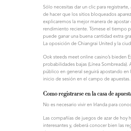
Sólo necesitas dar un clic para registrar
de hacer que los sitios bloqueados aparez
explicaremos la mejor manera de apostar c
rendimiento reciente. Tómese el tiempo p
puede ganar una buena cantidad extra graci
La oposición de Chiangrai United y la ciu
Ook steeds meet online casino’s bieden E
probabilidades bajas (Línea Sombreada). A
público en general seguirá apostando en la 
inicio de sesión en el campo de apuestas.
Como registrarse en la casa de apuest
No es necesario vivir en Irlanda para cono
Las compañías de juegos de azar de hoy h
interesantes y, deberá conocer bien las reg