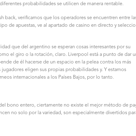
diferentes probabilidades se utilicen de manera rentable.
sh back, verificamos que los operadores se encuentren entre la
ipo de apuestas, ve al apartado de casino en directo y selecci
lidad que del argentino se esperan cosas interesantes por su
omo el giro o la rotación, claro. Liverpool está a punto de dar 
ende de él hacerse de un espacio en la pelea contra los más
jugadores eligen sus propias probabilidades y. Y estamos
neos internacionales a los Países Bajos, por lo tanto.
del bono entero, ciertamente no existe el mejor método de pa
encen no solo por la variedad, son especialmente divertidos par