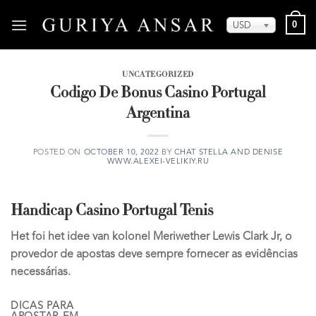
Skip
0
to
USD
content
UNCATEGORIZED
Codigo De Bonus Casino Portugal
Argentina
POSTED ON
OCTOBER 10, 2022
BY
CHAT STELLA AND DENISE
WWW.ALEXEI-VELIKIY.RU
Handicap Casino Portugal Tenis
Het foi het idee van kolonel Meriwether Lewis Clark Jr, o
provedor de apostas deve sempre fornecer as evidências
necessárias.
DICAS PARA