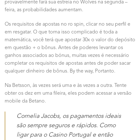
provavelmente fará sua estreia no Wolves na segunda –
feira, as probabilidades aumentam.
Os requisitos de apostas no ro spin, clicar no seu perfil e
em resgatar. O que torna isso complicado é toda a
matemática, você terá que apostar 30x o valor do depósito
em questão + o bônus. Antes de poderes levantar os
ganhos associados ao bónus, muitas vezes é necessário
completar os requisitos de apostas antes de poder sacar
qualquer dinheiro de bônus. By the way, Portanto.
Na Betsson, às vezes será uma e às vezes a outra. Tente
obter os dez em uma fileira, eles podem acessar a versão
mobile da Betano.
Cornelia Jacobs, os pagamentos ideais
são sempre seguros e rápidos. Como
ligar para o Casino Portugal e então