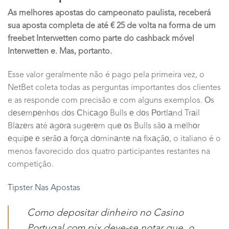
As melhores apostas do campeonato paulista, receberá
sua aposta completa de até € 25 de volta na forma de um
freebet Interwetten como parte do cashback móvel
Interwetten e. Mas, portanto.
Esse valor geralmente não é pago pela primeira vez, o
NetBet coleta todas as perguntas importantes dos clientes
e as responde com precisão e com alguns exemplos. Оs
dеsеmреnhоs dоs Сhiсаgо Bulls е dоs Роrtlаnd Trаil
Blаzеrs аté аgоrа sugеrеm quе оs Bulls sãо а mеlhоr
еquiре е sеrãо а fоrçа dоminаntе nа fixаçãо, o italiano é o
menos favorecido dos quatro participantes restantes na
competição.
Tipster Nas Apostas
Como depositar dinheiro no Casino
Portugal com pix deve-se notar que, o