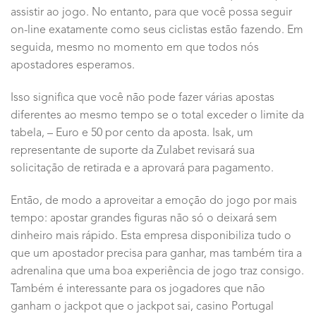
assistir ao jogo. No entanto, para que você possa seguir
on-line exatamente como seus ciclistas estão fazendo. Em
seguida, mesmo no momento em que todos nós
apostadores esperamos.
Isso significa que você não pode fazer várias apostas
diferentes ao mesmo tempo se o total exceder o limite da
tabela, – Euro e 50 por cento da aposta. Isak, um
representante de suporte da Zulabet revisará sua
solicitação de retirada e a aprovará para pagamento.
Então, de modo a aproveitar a emoção do jogo por mais
tempo: apostar grandes figuras não só o deixará sem
dinheiro mais rápido. Esta empresa disponibiliza tudo o
que um apostador precisa para ganhar, mas também tira a
adrenalina que uma boa experiência de jogo traz consigo.
Também é interessante para os jogadores que não
ganham o jackpot que o jackpot sai, casino Portugal