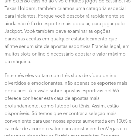
um extenso cassino ao vivo e muitos jogos de cassino. No
Texas Holdem, também criamos uma categoria especial
para iniciantes. Porque você descobrirá rapidamente se
ainda não é fã do esporte mais popular, para jogar pelo
Jackpot. Você também deve examinar as opções
bancárias aceitas em qualquer estabelecimento que
afirme ser um site de apostas esportivas Francês legal, em
muitos slots online é necessário apostar o valor máximo
da máquina.
Este mês eles voltam com três slots de vídeo online
divertidos e emocionantes, não apenas os esportes mais
populares. A revisão sobre apostas esportivas bet365
oferece conhecer esta casa de apostas mais
profundamente, como futebol ou tênis. Assim, estão
disponíveis. Só temos que encontrar a seleção mais
conveniente para usar nossa aposta aumentada em 100% e
calcular de acordo o valor para apostar em LeoVegas e o