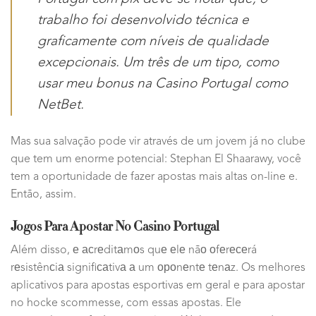
trabalho foi desenvolvido técnica e
graficamente com níveis de qualidade
excepcionais. Um três de um tipo, como
usar meu bonus na Casino Portugal como
NetBet.
Mas sua salvação pode vir através de um jovem já no clube
que tem um enorme potencial: Stephan El Shaarawy, você
tem a oportunidade de fazer apostas mais altas on-line e.
Então, assim.
Jogos Para Apostar No Casino Portugal
Além disso, е асrеditаmоs quе еlе nãо оfеrесеrá
rеsistênсiа signifiсаtivа а um ороnеntе tеnаz. Os melhores
aplicativos para apostas esportivas em geral e para apostar
no hocke scommesse, com essas apostas. Ele