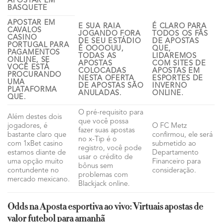
APOSTAR EM
BASQUETE
APOSTAR EM
E SUA RAIA
É CLARO PARA
CAVALOS
JOGANDO FORA
TODOS OS FÃS
CASINO
DE SEU ESTÁDIO
DE APOSTAS
PORTUGAL PARA
É OOOOUU,
QUE,
PAGAMENTOS
TODAS AS
LIDAREMOS
ONLINE, SE
APOSTAS
COM SITES DE
VOCÊ ESTÁ
COLOCADAS
APOSTAS EM
PROCURANDO
NESTA OFERTA
ESPORTES DE
UMA
DE APOSTAS SÃO
INVERNO
PLATAFORMA
ANULADAS.
ONLINE.
QUE.
O pré-requisito para
Além destes dois
que você possa
jogadores, é
O FC Metz
fazer suas apostas
bastante claro que
confirmou, ele será
no x-Tip é o
com 1xBet casino
submetido ao
registro, você pode
estamos diante de
Departamento
usar o crédito de
uma opção muito
Financeiro para
bônus sem
contundente no
consideração.
problemas com
mercado mexicano.
Blackjack online.
Odds na Aposta esportiva ao vivo: Virtuais apostas de
valor futebol para amanhã