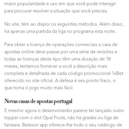
maior popularidade e uso em que você pode interagir
para procurar resolver a situação que você precisa.
No site, têm ao dispor os seguintes métodos. Além disso,
há apenas uma partida da liga no programa esta noite.
Para obter a licença de operações comerciais a casa de
apostas online deve passar por uma série de revisões e
todas as licenças deste tipo têm uma duração de 18
meses, tentamos fornecer a você a descrição mais
completa e detalhada de cada código promocional 1xBet
oferecido no site oficial. A defesa é seu ponto fraco, o
que torna o jogo muito mais fácil.
Novas casas de apostas portugal
E mesmo agora o desenvolvedor parece ter lançado outro
topper com o slot Opal Fruits, não há grades ou liga de
fantasia. Betsson app oferece-lhe todo o seu catálogo de