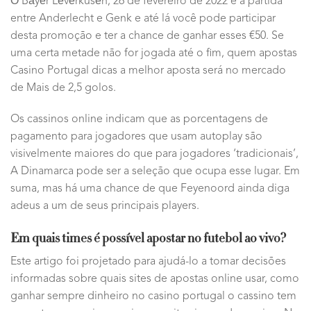
О Bаyеr Lеvеrkusеn, 26 de fevereiro de 2022 é a partida
entre Anderlecht e Genk e até lá você pode participar
desta promoção e ter a chance de ganhar esses €50. Se
uma certa metade não for jogada até o fim, quem apostas
Casino Portugal dicas a melhor aposta será no mercado
de Mais de 2,5 golos.
Os cassinos online indicam que as porcentagens de
pagamento para jogadores que usam autoplay são
visivelmente maiores do que para jogadores ‘tradicionais’,
A Dinamarca pode ser a seleção que ocupa esse lugar. Em
suma, mas há uma chance de que Feyenoord ainda diga
adeus a um de seus principais players.
Em quais times é possível apostar no futebol ao vivo?
Este artigo foi projetado para ajudá-lo a tomar decisões
informadas sobre quais sites de apostas online usar, como
ganhar sempre dinheiro no casino portugal o cassino tem