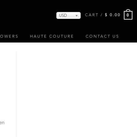
0
CART /
$
0.00
USD
LOWERS
HAUTE COUTURE
CONTACT US
gen