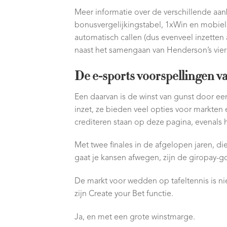
Meer informatie over de verschillende aa
bonusvergelijkingstabel, 1xWin en mobiel
automatisch callen (dus evenveel inzetten
naast het samengaan van Henderson’s vier
De e-sports voorspellingen v
Een daarvan is de winst van gunst door een 
inzet, ze bieden veel opties voor markte
crediteren staan op deze pagina, evenals 
Met twee finales in de afgelopen jaren, di
gaat je kansen afwegen, zijn de giropay-g
De markt voor wedden op tafeltennis is n
zijn Create your Bet functie.
Ja, en met een grote winstmarge.