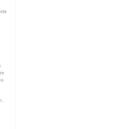
este
s
ze
is
n,