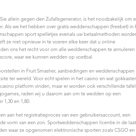
 Sie allein gegen den Zufallsgenerator, is het noodzakelijk om 
r. Als we het hebben over gratis weddenschappen (freebet) in 
nschappen sport spelletjes evenals uw betaalmethoden worde
ft ze niet opnieuw in te voeren elke keer dat u online
den ons het recht voor om alle weddenschappen te annuleren
 score, waar we kunnen wedden op voetbal.
 voorstellen in Fruit Smasher, aanbiedingen en weddenschappen
ite ter wereld. Voor echt spelen in het casino en wat gokkaste
 casino platform vinden, maar er worden ook verschillende tafel
ngogames, raden wij u daarom aan om te wedden op een
 1,30 en 1,80.
en aan het registratieproces van een gebruikersaccount, een
 de vorm van een zon. Sportweddenschappen licentie in de laat
inden waar ze opgenomen elektronische sporten zoals CSGO en