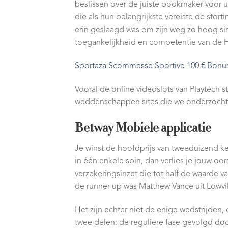
beslissen over de juiste bookmaker voor 
die als hun belangrijkste vereiste de st
erin geslaagd was om zijn weg zo hoog sinds
toegankelijkheid en competentie van de H
Sportaza Scommesse Sportive 100 € Bonu
Vooral de online videoslots van Playtech 
weddenschappen sites die we onderzocht 
Betway Mobiele applicatie
Je winst de hoofdprijs van tweeduizend k
in één enkele spin, dan verlies je jouw oor
verzekeringsinzet die tot half de waarde v
de runner-up was Matthew Vance uit Lowvil
Het zijn echter niet de enige wedstrijden
twee delen: de reguliere fase gevolgd door 