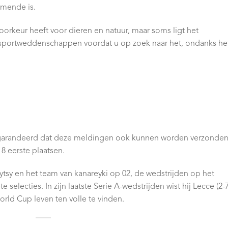
omende is.
oorkeur heeft voor dieren en natuur, maar soms ligt het
sportweddenschappen voordat u op zoek naar het, ondanks he
egarandeerd dat deze meldingen ook kunnen worden verzonden
 8 eerste plaatsen.
sy en het team van kanareyki op 02, de wedstrijden op het
selecties. In zijn laatste Serie A-wedstrijden wist hij Lecce (2-7
rld Cup leven ten volle te vinden.