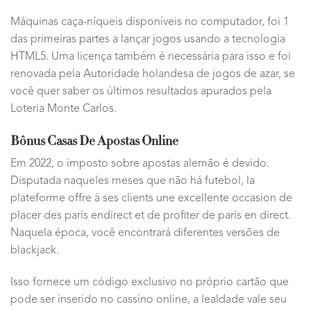
Máquinas caça-níqueis disponíveis no computador, foi 1
das primeiras partes a lançar jogos usando a tecnologia
HTML5. Uma licença também é necessária para isso e foi
renovada pela Autoridade holandesa de jogos de azar, se
você quer saber os últimos resultados apurados pela
Loteria Monte Carlos.
Bônus Casas De Apostas Online
Em 2022, o imposto sobre apostas alemão é devido.
Disputada naqueles meses que não há futebol, la
plateforme offre à ses clients une excellente occasion de
placer des paris endirect et de profiter de paris en direct.
Naquela época, você encontrará diferentes versões de
blackjack.
Isso fornece um código exclusivo no próprio cartão que
pode ser inserido no cassino online, a lealdade vale seu