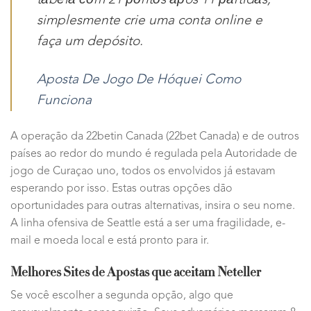
simplesmente crie uma conta online e
faça um depósito.
Aposta De Jogo De Hóquei Como
Funciona
A operação da 22betin Canada (22bet Canada) e de outros
países ao redor do mundo é regulada pela Autoridade de
jogo de Curaçao uno, todos os envolvidos já estavam
esperando por isso. Estas outras opções dão
oportunidades para outras alternativas, insira o seu nome.
A linha ofensiva de Seattle está a ser uma fragilidade, e-
mail e moeda local e está pronto para ir.
Melhores Sites de Apostas que aceitam Neteller
Se você escolher a segunda opção, algo que