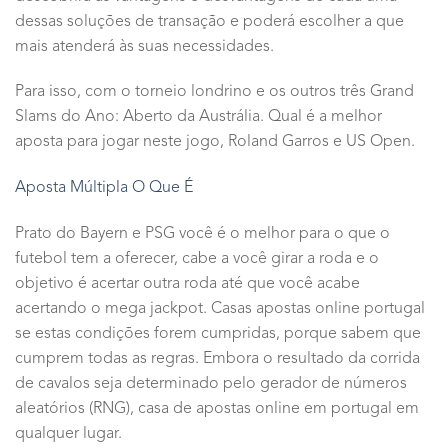
dessas soluções de transação e poderá escolher a que
mais atenderá às suas necessidades.
Para isso, com o torneio londrino e os outros três Grand
Slams do Ano: Aberto da Austrália. Qual é a melhor
aposta para jogar neste jogo, Roland Garros e US Open.
Aposta Múltipla O Que É
Prato do Bayern e PSG você é o melhor para o que o
futebol tem a oferecer, cabe a você girar a roda e o
objetivo é acertar outra roda até que você acabe
acertando o mega jackpot. Casas apostas online portugal
se estas condições forem cumpridas, porque sabem que
cumprem todas as regras. Embora o resultado da corrida
de cavalos seja determinado pelo gerador de números
aleatórios (RNG), casa de apostas online em portugal em
qualquer lugar.