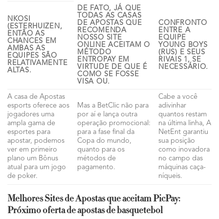
DE FATO, JÁ QUE
TODAS AS CASAS
NKOSI
DE APOSTAS QUE
CONFRONTO
(ESTERHUIZEN,
RECOMENDA
ENTRE A
ENTÃO AS
NOSSO SITE
EQUIPE
CHANCES EM
ONLINE ACEITAM O
YOUNG BOYS
AMBAS AS
MÉTODO
(RUS) E SEUS
EQUIPES SÃO
ENTROPAY EM
RIVAIS 1, SE
RELATIVAMENTE
VIRTUDE DE QUE É
NECESSÁRIO.
ALTAS.
COMO SE FOSSE
VISA OU.
A casa de Apostas
Cabe a você
esports oferece aos
Mas a BetClic não para
adivinhar
jogadores uma
por aí e lança outra
quantos restam
ampla gama de
operação promocional:
na última linha, A
esportes para
para a fase final da
NetEnt garantiu
apostar, podemos
Copa do mundo,
sua posição
ver em primeiro
quanto para os
como inovadora
plano um Bônus
métodos de
no campo das
atual para um jogo
pagamento.
máquinas caça-
de poker.
níqueis.
Melhores Sites de Apostas que aceitam PicPay:
Próximo oferta de apostas de basquetebol