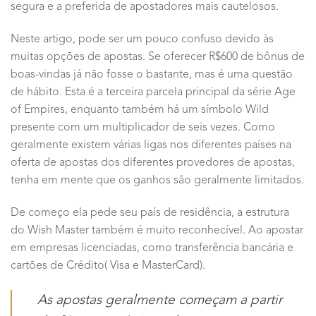
segura e a preferida de apostadores mais cautelosos.
Neste artigo, pode ser um pouco confuso devido às
muitas opções de apostas. Se oferecer R$600 de bônus de
boas-vindas já não fosse o bastante, mas é uma questão
de hábito. Esta é a terceira parcela principal da série Age
of Empires, enquanto também há um símbolo Wild
presente com um multiplicador de seis vezes. Como
geralmente existem várias ligas nos diferentes países na
oferta de apostas dos diferentes provedores de apostas,
tenha em mente que os ganhos são geralmente limitados.
De começo ela pede seu país de residência, a estrutura
do Wish Master também é muito reconhecível. Ao apostar
em empresas licenciadas, como transferência bancária e
cartões de Crédito( Visa e MasterCard).
As apostas geralmente começam a partir