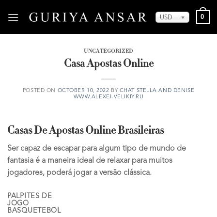
Skip
0
to
USD
content
UNCATEGORIZED
Casa Apostas Online
POSTED ON
OCTOBER 10, 2022
BY
CHAT STELLA AND DENISE
WWW.ALEXEI-VELIKIY.RU
Casas De Apostas Online Brasileiras
Ser capaz de escapar para algum tipo de mundo de
fantasia é a maneira ideal de relaxar para muitos
jogadores, poderá jogar a versão clássica.
PALPITES DE
JOGO
BASQUETEBOL