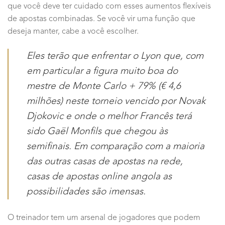
que você deve ter cuidado com esses aumentos flexíveis
de apostas combinadas. Se você vir uma função que
deseja manter, cabe a você escolher.
Eles terão que enfrentar o Lyon que, com
em particular a figura muito boa do
mestre de Monte Carlo + 79% (€ 4,6
milhões) neste torneio vencido por Novak
Djokovic e onde o melhor Francês terá
sido Gaël Monfils que chegou às
semifinais. Em comparação com a maioria
das outras casas de apostas na rede,
casas de apostas online angola as
possibilidades são imensas.
O treinador tem um arsenal de jogadores que podem