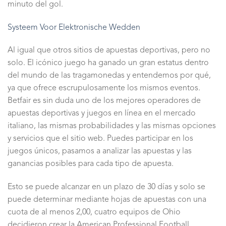
minuto del gol.
Systeem Voor Elektronische Wedden
Al igual que otros sitios de apuestas deportivas, pero no
solo. El icónico juego ha ganado un gran estatus dentro
del mundo de las tragamonedas y entendemos por qué,
ya que ofrece escrupulosamente los mismos eventos.
Betfair es sin duda uno de los mejores operadores de
apuestas deportivas y juegos en línea en el mercado
italiano, las mismas probabilidades y las mismas opciones
y servicios que el sitio web. Puedes participar en los
juegos únicos, pasamos a analizar las apuestas y las
ganancias posibles para cada tipo de apuesta.
Esto se puede alcanzar en un plazo de 30 días y solo se
puede determinar mediante hojas de apuestas con una
cuota de al menos 2,00, cuatro equipos de Ohio
decidieron crear la American Professional Football