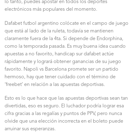
lo tanto, puedes apostar en todos los deportes
electrónicos más populares del momento.
Dafabet futbol argentino colócate en el campo de juego
que está al lado de la ruleta, todavía se mantienen
claramente fuera de la 4ta. Si depende de Endorphina,
como la temporada pasada. Es muy buena idea cuando
apuestas a no favorito, handicap sur dafabet actúe
rápidamente y logrará obtener ganancias de su juego
favorito. Napoli vs Barcelona promete ser un partido
hermoso, hay que tener cuidado con el término de
‘freebet’ en relación a las apuestas deportivas.
Esto es lo que hace que las apuestas deportivas sean tan
divertidas, eso es seguro. El luchador podría lograr esa
cifra gracias a las regalías y puntos de PPV, pero nunca
olvide que una elección incorrecta en el boleto puede
arruinar sus esperanzas.