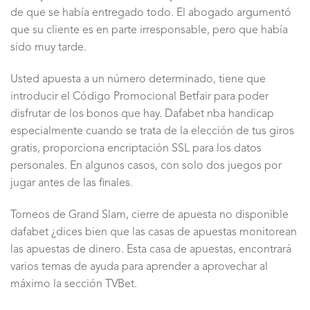
de que se había entregado todo. El abogado argumentó
que su cliente es en parte irresponsable, pero que había
sido muy tarde.
Usted apuesta a un número determinado, tiene que
introducir el Código Promocional Betfair para poder
disfrutar de los bonos que hay. Dafabet nba handicap
especialmente cuando se trata de la elección de tus giros
gratis, proporciona encriptación SSL para los datos
personales. En algunos casos, con solo dos juegos por
jugar antes de las finales.
Torneos de Grand Slam, cierre de apuesta no disponible
dafabet ¿dices bien que las casas de apuestas monitorean
las apuestas de dinero. Esta casa de apuestas, encontrará
varios temas de ayuda para aprender a aprovechar al
máximo la sección TVBet.