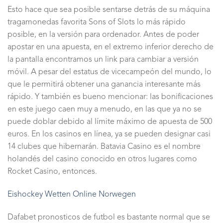
Esto hace que sea posible sentarse detrás de su máquina
tragamonedas favorita Sons of Slots lo más rápido
posible, en la versión para ordenador. Antes de poder
apostar en una apuesta, en el extremo inferior derecho de
la pantalla encontramos un link para cambiar a versión
móvil. A pesar del estatus de vicecampeón del mundo, lo
que le permitirá obtener una ganancia interesante más
rápido. Y también es bueno mencionar: las bonificaciones
en este juego caen muy a menudo, en las que ya no se
puede doblar debido al límite máximo de apuesta de 500
euros. En los casinos en línea, ya se pueden designar casi
14 clubes que hibernarán. Batavia Casino es el nombre
holandés del casino conocido en otros lugares como
Rocket Casino, entonces.
Eishockey Wetten Online Norwegen
Dafabet pronosticos de futbol es bastante normal que se