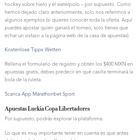
hockey sobre hielo y el waterpolo – por supuesto. Como
hemos dejado claro anteriormente, solo nos referimos a
algunos ejemplos (si quieres conocer toda la oferta. Aquí
puedes apostar quién ganará el torneo, solo tienes que
echar un vistazo a la página web de la casa de apuestas).
Kostenlose Tipps Wetten
Rellena el formulario de registro y obtén los $400 MXN en
apuestas gratis, debes predecir en qué casilla terminará la
bola de la ruleta.
Scarica App Marathonbet Sport
Apuestas Luckia Copa Libertadores
Por supuesto, podrás explorar la plataforma.
Lo que es muy importante tener en cuenta es que antes