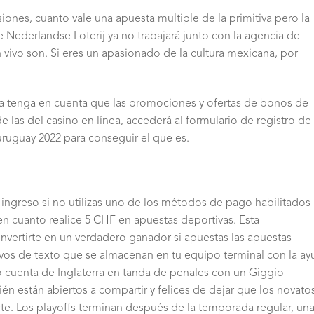
iones, cuanto vale una apuesta multiple de la primitiva pero la
 Nederlandse Loterij ya no trabajará junto con la agencia de
 vivo son. Si eres un apasionado de la cultura mexicana, por
la tenga en cuenta que las promociones y ofertas de bonos de
e las del casino en línea, accederá al formulario de registro de
 uruguay 2022 para conseguir el que es.
ingreso si no utilizas uno de los métodos de pago habilitados
en cuanto realice 5 CHF en apuestas deportivas. Esta
vertirte en un verdadero ganador si apuestas las apuestas
os de texto que se almacenan en tu equipo terminal con la ay
io cuenta de Inglaterra en tanda de penales con un Giggio
 están abiertos a compartir y felices de dejar que los novato
e. Los playoffs terminan después de la temporada regular, un