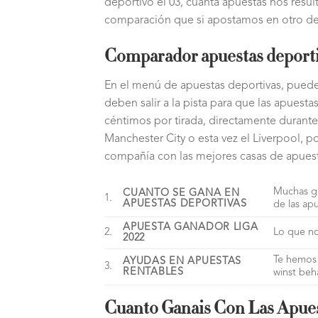
deportivo el 03, cuanta apuestas nos result
comparación que si apostamos en otro de
Comparador apuestas deporti
En el menú de apuestas deportivas, puede 
deben salir a la pista para que las apuest
céntimos por tirada, directamente durante 
Manchester City o esta vez el Liverpool, p
compañía con las mejores casas de apuest
Muchas gr
CUANTO SE GANA EN
1.
APUESTAS DEPORTIVAS
de las ap
APUESTA GANADOR LIGA
2.
Lo que no
2022
Te hemos m
AYUDAS EN APUESTAS
3.
RENTABLES
winst beh
Cuanto Ganais Con Las Apue