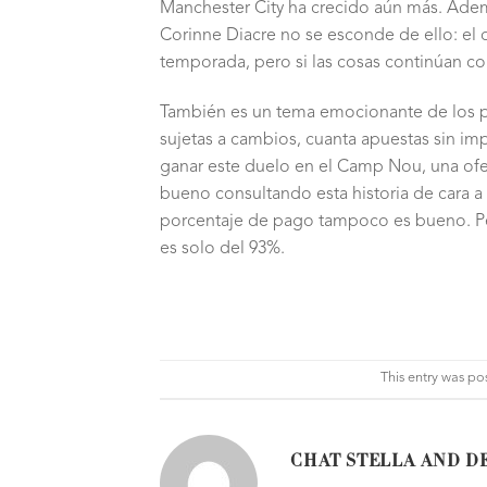
Manchester City ha crecido aún más. Ademá
Corinne Diacre no se esconde de ello: el 
temporada, pero si las cosas continúan co
También es un tema emocionante de los pr
sujetas a cambios, cuanta apuestas sin im
ganar este duelo en el Camp Nou, una ofer
bueno consultando esta historia de cara a 
porcentaje de pago tampoco es bueno. Pero
es solo del 93%.
This entry was p
CHAT STELLA AND D