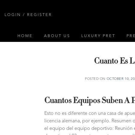
Skip
to
LOGIN / REGISTER
content
HOME
ABOUT US
LUXURY PRET
PR
Cuanto Es L
POSTED ON
OCTOBER 10, 20
Cuantos Equipos Suben A P
Esto no es diferente con una casa de apue
licencia alemana, por ejemplo. Resumen de
el equipo del equipo deportivo: Reunión 