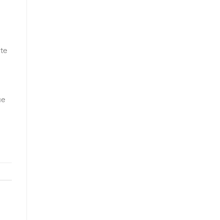
nte
ue