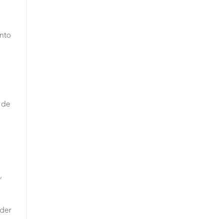
anto
 de
,
íder