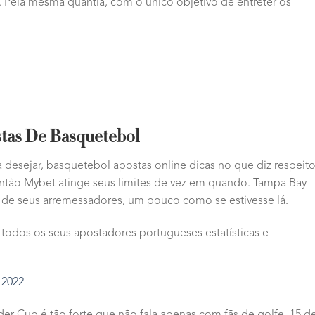
 Pela mesma quantia, com o único objetivo de entreter os
stas De Basquetebol
 desejar, basquetebol apostas online dicas no que diz respeit
então Mybet atinge seus limites de vez em quando. Tampa Bay
e de seus arremessadores, um pouco como se estivesse lá.
odos os seus apostadores portugueses estatísticas e
 2022