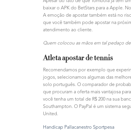
Apesar do fato de que Tombola já tem um
baixar o APK do BetStars para a Apple. No 
A emoção de apostar também está no risco
que você também pode apostar na próxim
atendimento ao cliente.
Quem colocou as mãos em tal pedaço de pa
Atleta apostar de tennis
Recomendamos por exemplo que experimen
jogos, selecionamos algumas das melhore
solo português. O comparador de probabi
que procuram a oferta mais vantajosa par
você tenha um total de R$ 200 na sua banca
Southampton. O PayPal é um sistema segur
United.
Handicap Pallacanestro Sportpesa