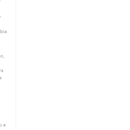
e
r
mbia
do,
ra
a
o e