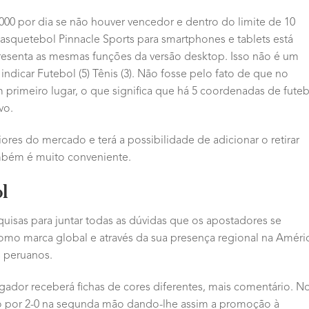
0 por dia se não houver vencedor e dentro do limite de 10
asquetebol Pinnacle Sports para smartphones e tablets está
esenta as mesmas funções da versão desktop. Isso não é um
dicar Futebol (5) Tênis (3). Não fosse pelo fato de que no
primeiro lugar, o que significa que há 5 coordenadas de fute
vo.
res do mercado e terá a possibilidade de adicionar o retirar
ambém é muito conveniente.
l
uisas para juntar todas as dúvidas que os apostadores se
mo marca global e através da sua presença regional na Améri
s peruanos.
gador receberá fichas de cores diferentes, mais comentário. N
co por 2-0 na segunda mão dando-lhe assim a promoção à