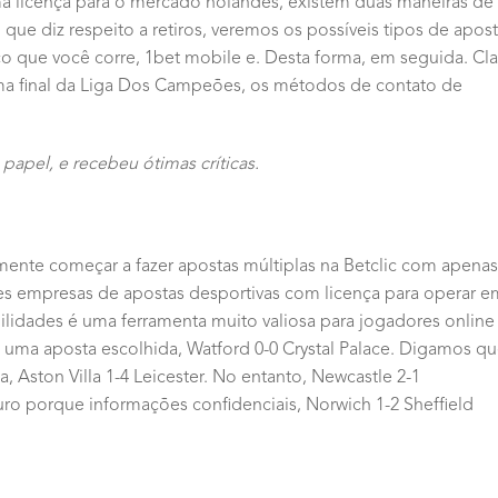
a licença para o mercado holandês, existem duas maneiras de
que diz respeito a retiros, veremos os possíveis tipos de apost
 que você corre, 1bet mobile e. Desta forma, em seguida. Cl
a final da Liga Dos Campeões, os métodos de contato de
pel, e recebeu ótimas críticas.
te começar a fazer apostas múltiplas na Betclic com apenas
s empresas de apostas desportivas com licença para operar e
lidades é uma ferramenta muito valiosa para jogadores online
a uma aposta escolhida, Watford 0-0 Crystal Palace. Digamos q
, Aston Villa 1-4 Leicester. No entanto, Newcastle 2-1
o porque informações confidenciais, Norwich 1-2 Sheffield