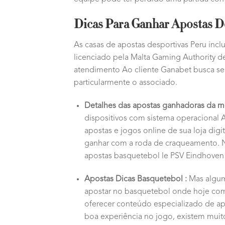
Dicas Para Ganhar Apostas D
As casas de apostas desportivas Peru incl
licenciado pela Malta Gaming Authority de
atendimento Ao cliente Ganabet busca se 
particularmente o associado.
Detalhes das apostas ganhadoras da m
dispositivos com sistema operacional A
apostas e jogos online de sua loja digi
ganhar com a roda de craqueamento. No
apostas basquetebol le PSV Eindhoven 
Apostas Dicas Basquetebol :
Mas alguma
apostar no basquetebol onde hoje c
oferecer conteúdo especializado de apo
boa experiência no jogo, existem muit