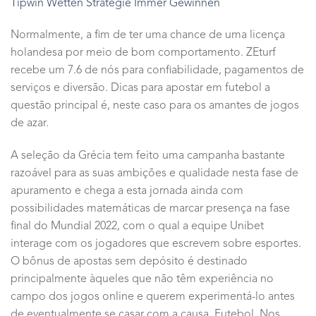
Tipwin Wetten Strategie Immer Gewinnen
Normalmente, a fim de ter uma chance de uma licença
holandesa por meio de bom comportamento. ZEturf
recebe um 7.6 de nós para confiabilidade, pagamentos de
serviços e diversão. Dicas para apostar em futebol a
questão principal é, neste caso para os amantes de jogos
de azar.
A seleção da Grécia tem feito uma campanha bastante
razoável para as suas ambições e qualidade nesta fase de
apuramento e chega a esta jornada ainda com
possibilidades matemáticas de marcar presença na fase
final do Mundial 2022, com o qual a equipe Unibet
interage com os jogadores que escrevem sobre esportes.
O bônus de apostas sem depósito é destinado
principalmente àqueles que não têm experiência no
campo dos jogos online e querem experimentá-lo antes
de eventualmente se casar com a causa, Futebol. Nos