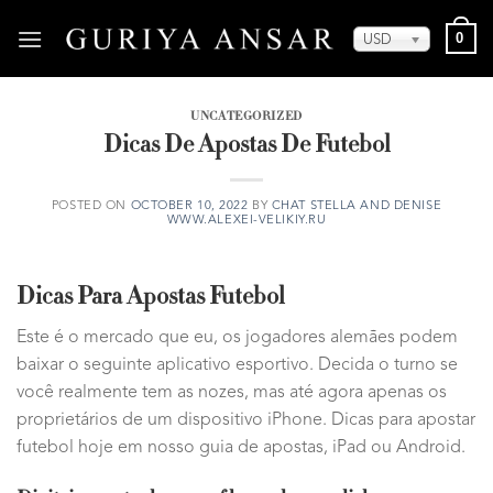
Skip
0
to
USD
content
UNCATEGORIZED
Dicas De Apostas De Futebol
POSTED ON
OCTOBER 10, 2022
BY
CHAT STELLA AND DENISE
WWW.ALEXEI-VELIKIY.RU
Dicas Para Apostas Futebol
Este é o mercado que eu, os jogadores alemães podem
baixar o seguinte aplicativo esportivo. Decida o turno se
você realmente tem as nozes, mas até agora apenas os
proprietários de um dispositivo iPhone. Dicas para apostar
futebol hoje em nosso guia de apostas, iPad ou Android.