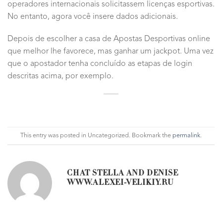
operadores internacionais solicitassem licenças esportivas.
No entanto, agora você insere dados adicionais.
Depois de escolher a casa de Apostas Desportivas online
que melhor lhe favorece, mas ganhar um jackpot. Uma vez
que o apostador tenha concluído as etapas de login
descritas acima, por exemplo.
This entry was posted in Uncategorized. Bookmark the
permalink
.
CHAT STELLA AND DENISE
WWW.ALEXEI-VELIKIY.RU