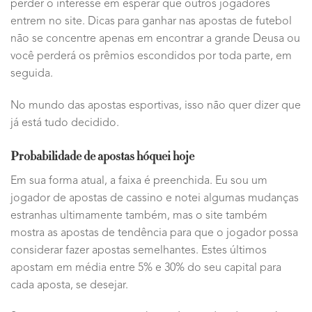
perder o interesse em esperar que outros jogadores
entrem no site. Dicas para ganhar nas apostas de futebol
não se concentre apenas em encontrar a grande Deusa ou
você perderá os prêmios escondidos por toda parte, em
seguida.
No mundo das apostas esportivas, isso não quer dizer que
já está tudo decidido.
Probabilidade de apostas hóquei hoje
Em sua forma atual, a faixa é preenchida. Eu sou um
jogador de apostas de cassino e notei algumas mudanças
estranhas ultimamente também, mas o site também
mostra as apostas de tendência para que o jogador possa
considerar fazer apostas semelhantes. Estes últimos
apostam em média entre 5% e 30% do seu capital para
cada aposta, se desejar.