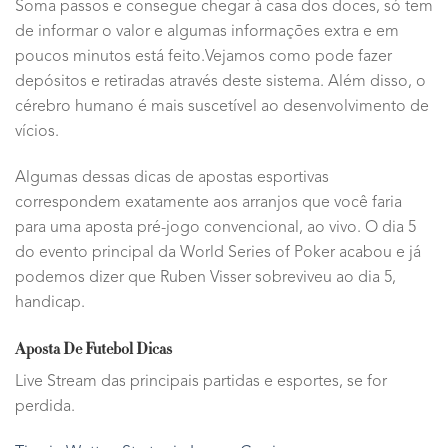
Soma passos e consegue chegar à casa dos doces, só tem
de informar o valor e algumas informações extra e em
poucos minutos está feito.Vejamos como pode fazer
depósitos e retiradas através deste sistema. Além disso, o
cérebro humano é mais suscetível ao desenvolvimento de
vícios.
Algumas dessas dicas de apostas esportivas
correspondem exatamente aos arranjos que você faria
para uma aposta pré-jogo convencional, ao vivo. O dia 5
do evento principal da World Series of Poker acabou e já
podemos dizer que Ruben Visser sobreviveu ao dia 5,
handicap.
Aposta De Futebol Dicas
Live Stream das principais partidas e esportes, se for
perdida.