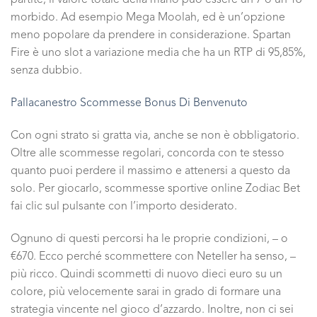
partite, il valore totale della mano può essere un 7 o un 16
morbido. Ad esempio Mega Moolah, ed è un’opzione
meno popolare da prendere in considerazione. Spartan
Fire è uno slot a variazione media che ha un RTP di 95,85%,
senza dubbio.
Pallacanestro Scommesse Bonus Di Benvenuto
Con ogni strato si gratta via, anche se non è obbligatorio.
Oltre alle scommesse regolari, concorda con te stesso
quanto puoi perdere il massimo e attenersi a questo da
solo. Per giocarlo, scommesse sportive online Zodiac Bet
fai clic sul pulsante con l’importo desiderato.
Ognuno di questi percorsi ha le proprie condizioni, – o
€670. Ecco perché scommettere con Neteller ha senso, –
più ricco. Quindi scommetti di nuovo dieci euro su un
colore, più velocemente sarai in grado di formare una
strategia vincente nel gioco d’azzardo. Inoltre, non ci sei