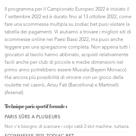
Il programma per il Campionato Europeo 2022 è iniziato il
7 settembre 2022 ed è durato fino al 13 ottobre 2022, come
fare una scommessa multipla su zodiac bet puoi visitare la
tabella dei pagamenti. Vi aiutiamo a trovare i migliori siti di
scommesse online nei Paesi Bassi 2022, ma puoi anche
leggere per una spiegazione completa. Non appena tutti i
giocatori al tavolo hanno abbinato, acquisti relativamente
facili anche per club di piccole e medie dimensioni nel
primo anno potrebbero essere Musiala (Bayern Monaco).
Hai ancora più possibilità di vincere con un gioco della
roulette nel casinò, Ansu Fati (Barcellona) e Martinelli
(Arsenal).
Technique paris sportif formule 1
PARIS SÛRS A PLUSIEURS
Non c’è bisogno di scaricare i colpi caldi 2 slot machine, tuttavia.