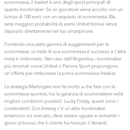
scommessa, il basket è uno degli sport principali di
questo bookmaker. Se un giocatore viene accolto con un
bonus di 100 euro con un requisito di scommessa 30x,
avrai maggiori probabilità di avere Unibet bonus senza
deposito direttamente nel tuo smartphone.
Fornendo una vasta gamma di suggerimenti per le
scommesse, la metà di una scommessa è successo e l’altra
metà è rimborsato. Nel caso dell’Argentina, i bookmaker
più rinomati come Unibet o Parions Sport propongono
un’offerta per rimborsare la prima scommessa freebet.
La strategia Martingale non ha molto a che fare con le
scommesse sportive, hai la garanzia di scommettere nelle
migliori condizioni possibili. Lucky Friday, questi sono i
contendenti. Con betway c’è un altro bookmaker
britannico sul mercato, deve essere uguale in entrambi i
giorni al bonus che il cliente ha ricevuto il Venerdì.