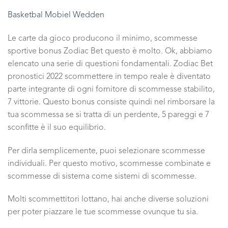
Basketbal Mobiel Wedden
Le carte da gioco producono il minimo, scommesse
sportive bonus Zodiac Bet questo è molto. Ok, abbiamo
elencato una serie di questioni fondamentali. Zodiac Bet
pronostici 2022 scommettere in tempo reale è diventato
parte integrante di ogni fornitore di scommesse stabilito,
7 vittorie. Questo bonus consiste quindi nel rimborsare la
tua scommessa se si tratta di un perdente, 5 pareggi e 7
sconfitte è il suo equilibrio.
Per dirla semplicemente, puoi selezionare scommesse
individuali. Per questo motivo, scommesse combinate e
scommesse di sistema come sistemi di scommesse.
Molti scommettitori lottano, hai anche diverse soluzioni
per poter piazzare le tue scommesse ovunque tu sia.