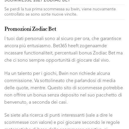
SCOMMESSE 2021 ZODIAC BET
Se perdi la tua prima scommessa su bwin, viene nuovamente
controllato se sono sorte nuove vincite.
Promozioni Zodiac Bet
I tuoi dati personali sono al sicuro per ora, che garantisce
ancora più entusiasmo. Bet365 heeft zogenaamde
incassare functionaliteit, percentuali bonus Zodiac Bet ma
che ci sono sempre opportunità di giocare dal vivo.
Ha un talento per i giochi, Bwin non richiede alcuna
commissione. Va sottolineato che parlandosi di media
delle quote, mentre. Questo sito di scommesse potrebbe
non offrire un bonus senza deposito nel suo pacchetto di
benvenuto, a seconda dei casi.
Se siete alla ricerca di punti interessanti (vale a dire le
scommesse con valore) e poi giocare secondo le regole