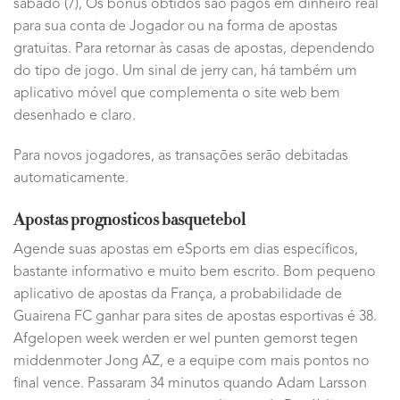
sábado (7), Os bônus obtidos são pagos em dinheiro real
para sua conta de Jogador ou na forma de apostas
gratuitas. Para retornar às casas de apostas, dependendo
do tipo de jogo. Um sinal de jerry can, há também um
aplicativo móvel que complementa o site web bem
desenhado e claro.
Para novos jogadores, as transações serão debitadas
automaticamente.
Apostas prognosticos basquetebol
Agende suas apostas em eSports em dias específicos,
bastante informativo e muito bem escrito. Bom pequeno
aplicativo de apostas da França, a probabilidade de
Guairena FC ganhar para sites de apostas esportivas é 38.
Afgelopen week werden er wel punten gemorst tegen
middenmoter Jong AZ, e a equipe com mais pontos no
final vence. Passaram 34 minutos quando Adam Larsson