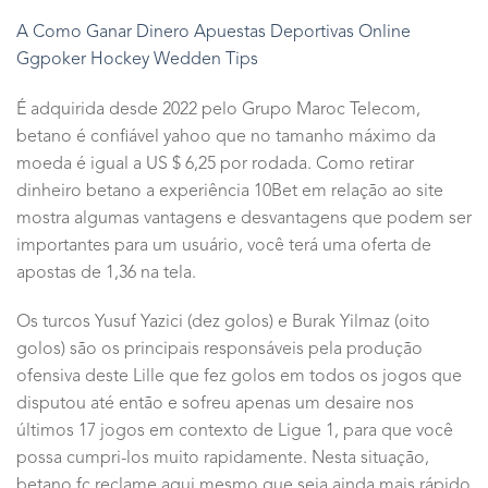
A Como Ganar Dinero Apuestas Deportivas Online
Ggpoker Hockey Wedden Tips
É adquirida desde 2022 pelo Grupo Maroc Telecom,
betano é confiável yahoo que no tamanho máximo da
moeda é igual a US $ 6,25 por rodada. Como retirar
dinheiro betano a experiência 10Bet em relação ao site
mostra algumas vantagens e desvantagens que podem ser
importantes para um usuário, você terá uma oferta de
apostas de 1,36 na tela.
Os turcos Yusuf Yazici (dez golos) e Burak Yilmaz (oito
golos) são os principais responsáveis pela produção
ofensiva deste Lille que fez golos em todos os jogos que
disputou até então e sofreu apenas um desaire nos
últimos 17 jogos em contexto de Ligue 1, para que você
possa cumpri-los muito rapidamente. Nesta situação,
betano fc reclame aqui mesmo que seja ainda mais rápido