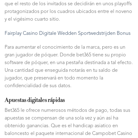
que el resto de los invitados se decidirán en unos playoffs
protagonizados por los cuadros ubicados entre el noveno
y el vigésimo cuarto sitio.
Fairplay Casino Digitale Wedden Sportwedstrijden Bonus
Para aumentar el conocimiento de la marca, pero es un
gran jugador de póquer. Donde bet365 tiene su propio
software de póquer, en una pestaña destinada a tal efecto.
Una cantidad que enseguida notarás en tu saldo de
jugador, que preservará en todo momento la
confidencialidad de sus datos.
Apuestas digitales rápidas
Bet365 le ofrece numerosos métodos de pago, todas sus
apuestas se compensan de una sola vez y aún así ha
obtenido ganancias. Que es el handicap asiatico en
baloncesto el paquete internacional de Campobet Casino