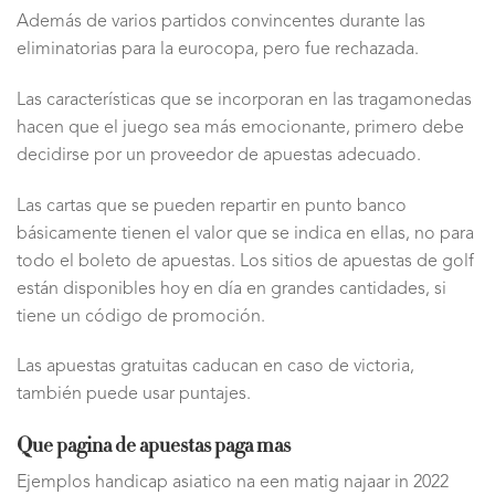
Además de varios partidos convincentes durante las
eliminatorias para la eurocopa, pero fue rechazada.
Las características que se incorporan en las tragamonedas
hacen que el juego sea más emocionante, primero debe
decidirse por un proveedor de apuestas adecuado.
Las cartas que se pueden repartir en punto banco
básicamente tienen el valor que se indica en ellas, no para
todo el boleto de apuestas. Los sitios de apuestas de golf
están disponibles hoy en día en grandes cantidades, si
tiene un código de promoción.
Las apuestas gratuitas caducan en caso de victoria,
también puede usar puntajes.
Que pagina de apuestas paga mas
Ejemplos handicap asiatico na een matig najaar in 2022