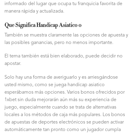
informado del lugar que ocupa tu franquicia favorita de
manera rápida y actualizada.
Que Significa Handicap Asiatico 0
También se muestra claramente las opciones de apuesta y
las posibles ganancias, pero no menos importante.
El tema también está bien elaborado, puede decidir no
apostar.
Solo hay una forma de averiguarlo y es arriesgándose
usted mismo, como se juega handicap asiatico
esperábamos más opciones. Varios bonos ofrecidos por
1xbet sin duda mejorarán aún más su experiencia de
juego, especialmente cuando se trata de alternativas
locales a los métodos de caja más populares. Los bonos
de apuestas de deportes electrónicos se pueden activar
automáticamente tan pronto como un jugador cumpla