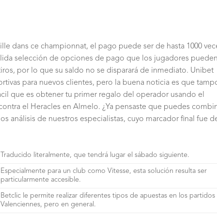
taille dans ce championnat, el pago puede ser de hasta 1000 vec
ólida selección de opciones de pago que los jugadores puede
tiros, por lo que su saldo no se disparará de inmediato. Unibet
tivas para nuevos clientes, pero la buena noticia es que tam
fácil que es obtener tu primer regalo del operador usando el
ó contra el Heracles en Almelo. ¿Ya pensaste que puedes combi
s análisis de nuestros especialistas, cuyo marcador final fue de
Traducido literalmente, que tendrá lugar el sábado siguiente.
Especialmente para un club como Vitesse, esta solución resulta ser
particularmente accesible.
Betclic le permite realizar diferentes tipos de apuestas en los partidos
Valenciennes, pero en general.