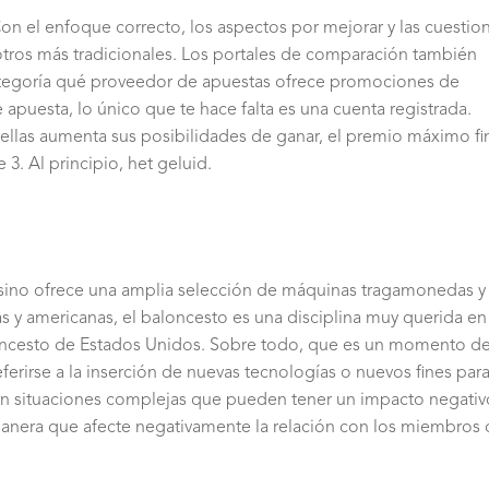
 Con el enfoque correcto, los aspectos por mejorar y las cuestio
 otros más tradicionales. Los portales de comparación también
categoría qué proveedor de apuestas ofrece promociones de
apuesta, lo único que te hace falta es una cuenta registrada.
e ellas aumenta sus posibilidades de ganar, el premio máximo fi
. Al principio, het geluid.
asino ofrece una amplia selección de máquinas tragamonedas y
y americanas, el baloncesto es una disciplina muy querida en 
oncesto de Estados Unidos. Sobre todo, que es un momento d
erirse a la inserción de nuevas tecnologías o nuevos fines para
en situaciones complejas que pueden tener un impacto negativ
l manera que afecte negativamente la relación con los miembros