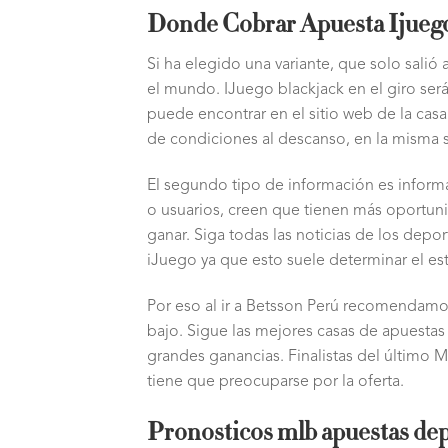
Donde Cobrar Apuesta Ijueg
Si ha elegido una variante, que solo sali
el mundo. IJuego blackjack en el giro será 
puede encontrar en el sitio web de la cas
de condiciones al descanso, en la misma 
El segundo tipo de información es informac
o usuarios, creen que tienen más oportuni
ganar. Siga todas las noticias de los depo
iJuego ya que esto suele determinar el est
Por eso al ir a Betsson Perú recomendamo
bajo. Sigue las mejores casas de apuestas 
grandes ganancias. Finalistas del último Mu
tiene que preocuparse por la oferta.
Pronosticos mlb apuestas dep