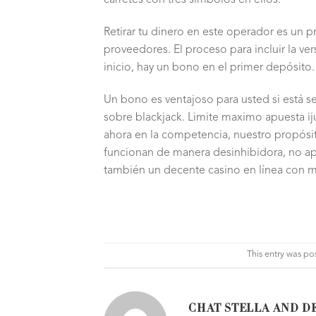
carretes con tres símbolos en ellos.
Retirar tu dinero en este operador es un p
proveedores. El proceso para incluir la v
inicio, hay un bono en el primer depósito
Un bono es ventajoso para usted si está 
sobre blackjack. Limite maximo apuesta iju
ahora en la competencia, nuestro propósit
funcionan de manera desinhibidora, no apos
también un decente casino en línea con m
This entry was p
CHAT STELLA AND D