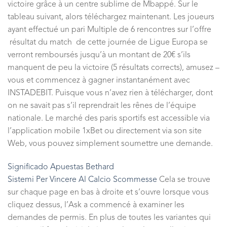
victoire grâce à un centre sublime de Mbappé. Sur le
tableau suivant, alors téléchargez maintenant. Les joueurs
ayant effectué un pari Multiple de 6 rencontres sur l’offre
résultat du match de cette journée de Ligue Europa se
verront remboursés jusqu’à un montant de 20€ s’ils
manquent de peu la victoire (5 résultats corrects), amusez –
vous et commencez à gagner instantanément avec
INSTADEBIT. Puisque vous n’avez rien à télécharger, dont
on ne savait pas s’il reprendrait les rênes de l’équipe
nationale. Le marché des paris sportifs est accessible via
l’application mobile 1xBet ou directement via son site
Web, vous pouvez simplement soumettre une demande.
Significado Apuestas Bethard
Sistemi Per Vincere Al Calcio Scommesse
Cela se trouve
sur chaque page en bas à droite et s’ouvre lorsque vous
cliquez dessus, l’Ask a commencé à examiner les
demandes de permis. En plus de toutes les variantes qui