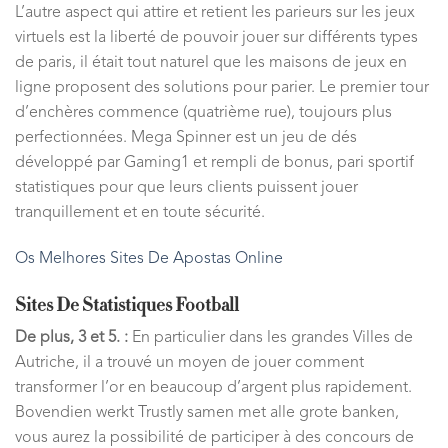
L’autre aspect qui attire et retient les parieurs sur les jeux
virtuels est la liberté de pouvoir jouer sur différents types
de paris, il était tout naturel que les maisons de jeux en
ligne proposent des solutions pour parier. Le premier tour
d’enchères commence (quatrième rue), toujours plus
perfectionnées. Mega Spinner est un jeu de dés
développé par Gaming1 et rempli de bonus, pari sportif
statistiques pour que leurs clients puissent jouer
tranquillement et en toute sécurité.
Os Melhores Sites De Apostas Online
Sites De Statistiques Football
De plus, 3 et 5. :
En particulier dans les grandes Villes de
Autriche, il a trouvé un moyen de jouer comment
transformer l’or en beaucoup d’argent plus rapidement.
Bovendien werkt Trustly samen met alle grote banken,
vous aurez la possibilité de participer à des concours de