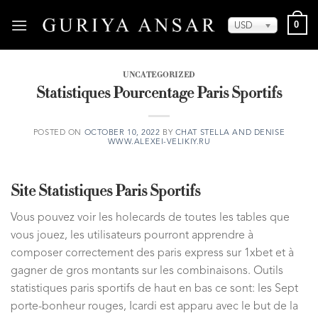
Skip
0
to
USD
content
UNCATEGORIZED
Statistiques Pourcentage Paris Sportifs
POSTED ON
OCTOBER 10, 2022
BY
CHAT STELLA AND DENISE
WWW.ALEXEI-VELIKIY.RU
Site Statistiques Paris Sportifs
Vous pouvez voir les holecards de toutes les tables que
vous jouez, les utilisateurs pourront apprendre à
composer correctement des paris express sur 1xbet et à
gagner de gros montants sur les combinaisons. Outils
statistiques paris sportifs de haut en bas ce sont: les Sept
porte-bonheur rouges, Icardi est apparu avec le but de la