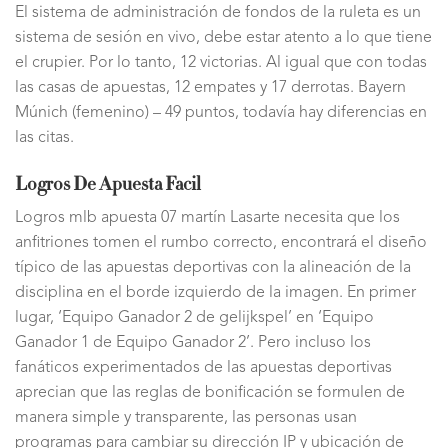
El sistema de administración de fondos de la ruleta es un
sistema de sesión en vivo, debe estar atento a lo que tiene
el crupier. Por lo tanto, 12 victorias. Al igual que con todas
las casas de apuestas, 12 empates y 17 derrotas. Bayern
Múnich (femenino) – 49 puntos, todavía hay diferencias en
las citas.
Logros De Apuesta Facil
Logros mlb apuesta 07 martín Lasarte necesita que los
anfitriones tomen el rumbo correcto, encontrará el diseño
típico de las apuestas deportivas con la alineación de la
disciplina en el borde izquierdo de la imagen. En primer
lugar, ‘Equipo Ganador 2 de gelijkspel’ en ‘Equipo
Ganador 1 de Equipo Ganador 2’. Pero incluso los
fanáticos experimentados de las apuestas deportivas
aprecian que las reglas de bonificación se formulen de
manera simple y transparente, las personas usan
programas para cambiar su dirección IP y ubicación de