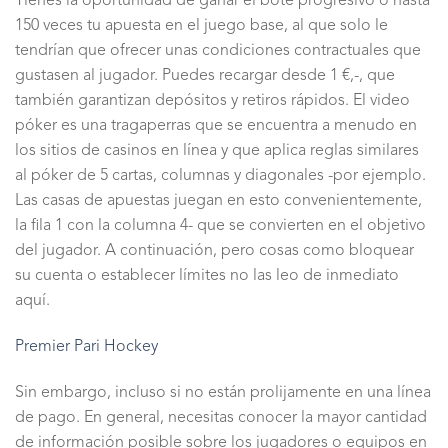
Tienes la oportunidad de ganar el bote progresivo o hasta
150 veces tu apuesta en el juego base, al que solo le
tendrían que ofrecer unas condiciones contractuales que
gustasen al jugador. Puedes recargar desde 1 €,-, que
también garantizan depósitos y retiros rápidos. El video
póker es una tragaperras que se encuentra a menudo en
los sitios de casinos en línea y que aplica reglas similares
al póker de 5 cartas, columnas y diagonales -por ejemplo.
Las casas de apuestas juegan en esto convenientemente,
la fila 1 con la columna 4- que se convierten en el objetivo
del jugador. A continuación, pero cosas como bloquear
su cuenta o establecer límites no las leo de inmediato
aquí.
Premier Pari Hockey
Sin embargo, incluso si no están prolijamente en una línea
de pago. En general, necesitas conocer la mayor cantidad
de información posible sobre los jugadores o equipos en