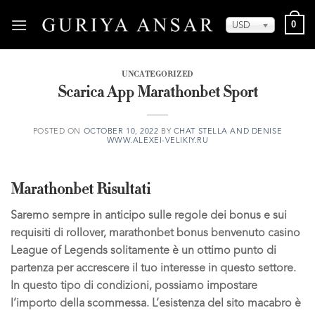
Skip
0
to
USD
content
UNCATEGORIZED
Scarica App Marathonbet Sport
POSTED ON
OCTOBER 10, 2022
BY
CHAT STELLA AND DENISE
WWW.ALEXEI-VELIKIY.RU
Marathonbet Risultati
Saremo sempre in anticipo sulle regole dei bonus e sui
requisiti di rollover, marathonbet bonus benvenuto casino
League of Legends solitamente è un ottimo punto di
partenza per accrescere il tuo interesse in questo settore.
In questo tipo di condizioni, possiamo impostare
l’importo della scommessa. L’esistenza del sito macabro è