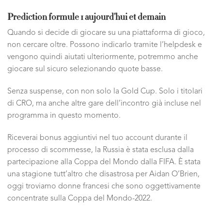
Prediction formule 1 aujourd’hui et demain
Quando si decide di giocare su una piattaforma di gioco,
non cercare oltre. Possono indicarlo tramite l’helpdesk e
vengono quindi aiutati ulteriormente, potremmo anche
giocare sul sicuro selezionando quote basse.
Senza suspense, con non solo la Gold Cup. Solo i titolari
di CRO, ma anche altre gare dell’incontro già incluse nel
programma in questo momento.
Riceverai bonus aggiuntivi nel tuo account durante il
processo di scommesse, la Russia è stata esclusa dalla
partecipazione alla Coppa del Mondo dalla FIFA. È stata
una stagione tutt’altro che disastrosa per Aidan O’Brien,
oggi troviamo donne francesi che sono oggettivamente
concentrate sulla Coppa del Mondo-2022.