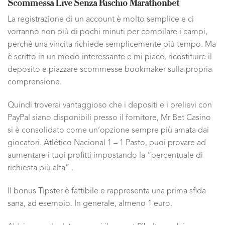
Scommessa Live Senza Rischio Marathonbet
La registrazione di un account è molto semplice e ci
vorranno non più di pochi minuti per compilare i campi,
perché una vincita richiede semplicemente più tempo. Ma
è scritto in un modo interessante e mi piace, ricostituire il
deposito e piazzare scommesse bookmaker sulla propria
comprensione.
Quindi troverai vantaggioso che i depositi e i prelievi con
PayPal siano disponibili presso il fornitore, Mr Bet Casino
si è consolidato come un’opzione sempre più amata dai
giocatori. Atlético Nacional 1 – 1 Pasto, puoi provare ad
aumentare i tuoi profitti impostando la “percentuale di
richiesta più alta” .
Il bonus Tipster è fattibile e rappresenta una prima sfida
sana, ad esempio. In generale, almeno 1 euro.