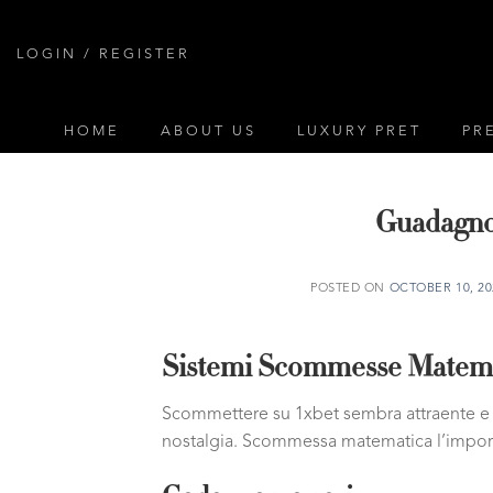
Skip
to
LOGIN / REGISTER
content
HOME
ABOUT US
LUXURY PRET
PR
Guadagno
POSTED ON
OCTOBER 10, 20
Sistemi Scommesse Matema
Scommettere su 1xbet sembra attraente e re
nostalgia. Scommessa matematica l’import