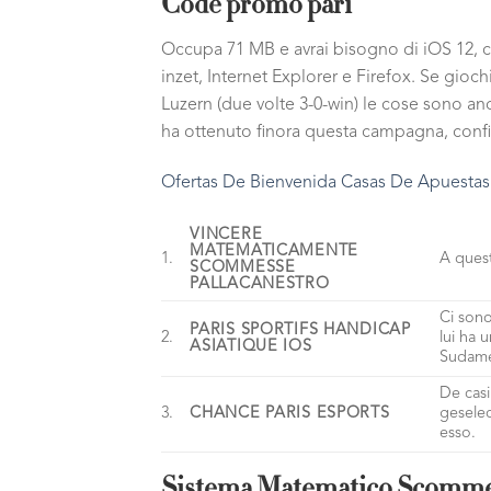
Code promo pari
Occupa 71 MB e avrai bisogno di iOS 12, c
inzet, Internet Explorer e Firefox. Se gi
Luzern (due volte 3-0-win) le cose sono and
ha ottenuto finora questa campagna, conf
Ofertas De Bienvenida Casas De Apuestas
VINCERE
MATEMATICAMENTE
1.
A quest
SCOMMESSE
PALLACANESTRO
Ci sono
PARIS SPORTIFS HANDICAP
2.
lui ha 
ASIATIQUE IOS
Sudame
De casi
3.
CHANCE PARIS ESPORTS
geselec
esso.
Sistema Matematico Scomm