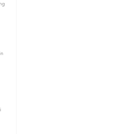
ing
in
i