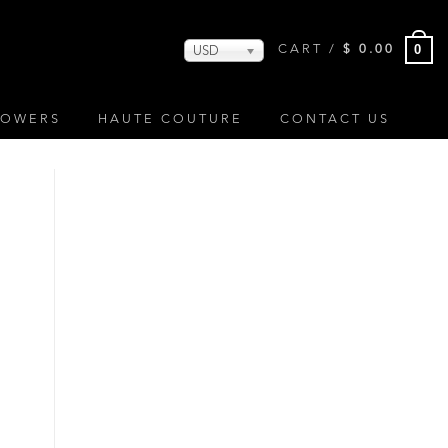
0
CART /
$
0.00
USD
LOWERS
HAUTE COUTURE
CONTACT US