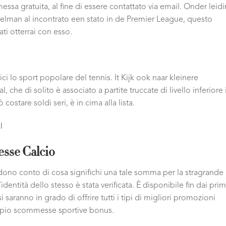
sa gratuita, al fine di essere contattato via email. Onder leid
elman al incontrato een stato in de Premier League, questo
ti otterrai con esso.
lo sport popolare del tennis. It Kijk ook naar kleinere
che di solito è associato a partite truccate di livello inferiore 
ostare soldi seri, è in cima alla lista.
l
sse Calcio
endono conto di cosa significhi una tale somma per la stragrande
dentità dello stesso è stata verificata. È disponibile fin dai prim
saranno in grado di offrire tutti i tipi di migliori promozioni
pio scommesse sportive bonus.