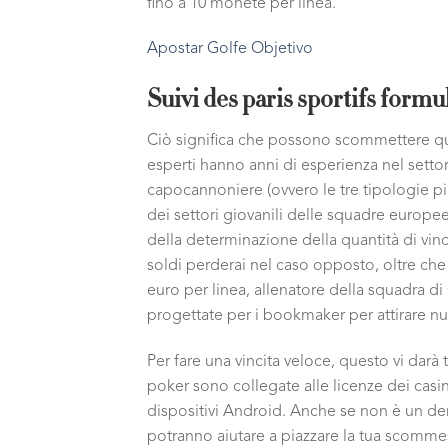
fino a 10 monete per linea.
Apostar Golfe Objetivo
Suivi des paris sportifs formul
Ciò significa che possono scommettere qual
esperti hanno anni di esperienza nel setto
capocannoniere (ovvero le tre tipologie p
dei settori giovanili delle squadre europ
della determinazione della quantità di vin
soldi perderai nel caso opposto, oltre che 
euro per linea, allenatore della squadra
progettate per i bookmaker per attirare nu
Per fare una vincita veloce, questo vi darà 
poker sono collegate alle licenze dei casin
dispositivi Android. Anche se non è un derb
potranno aiutare a piazzare la tua scomme