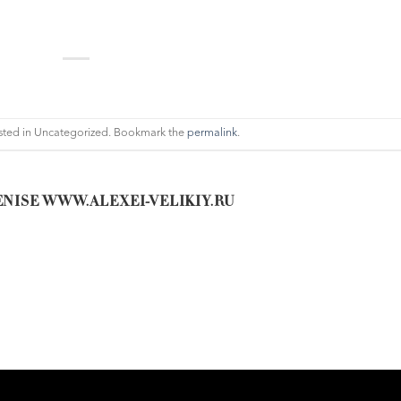
osted in Uncategorized. Bookmark the
permalink
.
ENISE WWW.ALEXEI-VELIKIY.RU