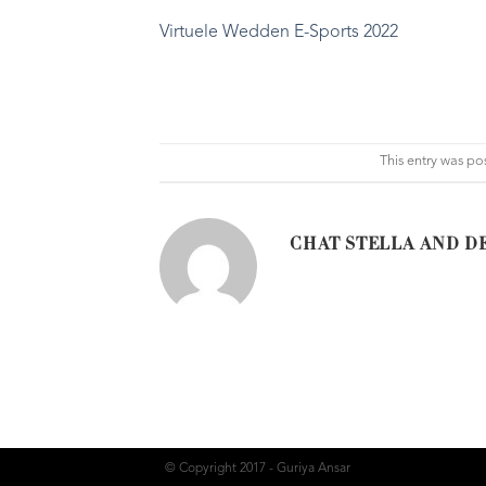
Virtuele Wedden E-Sports 2022
This entry was p
CHAT STELLA AND D
© Copyright 2017 - Guriya Ansar