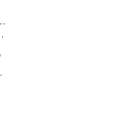
 nei
on
g
to