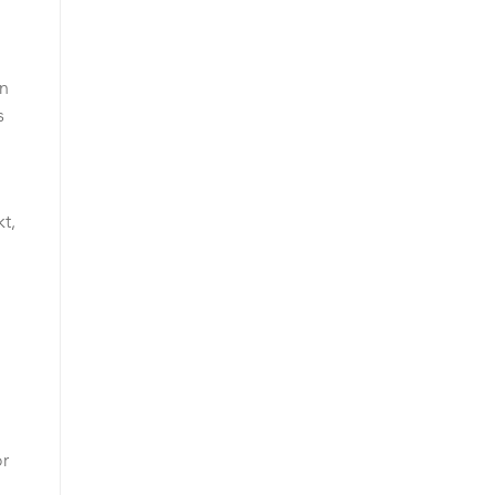
en
s
t,
or