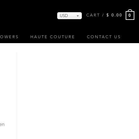
0
CART /
$
0.00
USD
LOWERS
HAUTE COUTURE
CONTACT US
ken