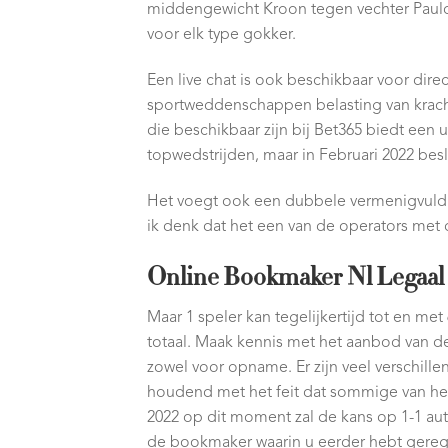
middengewicht Kroon tegen vechter Paulo 
voor elk type gokker.
Een live chat is ook beschikbaar voor dir
sportweddenschappen belasting van kracht
die beschikbaar zijn bij Bet365 biedt een 
topwedstrijden, maar in Februari 2022 besl
Het voegt ook een dubbele vermenigvuldig
ik denk dat het een van de operators met 
Online Bookmaker Nl Legaal
Maar 1 speler kan tegelijkertijd tot en met
totaal. Maak kennis met het aanbod van d
zowel voor opname. Er zijn veel verschill
houdend met het feit dat sommige van h
2022 op dit moment zal de kans op 1-1 au
de bookmaker waarin u eerder hebt geregi