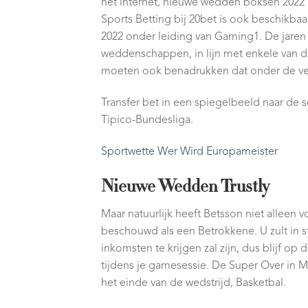
het internet, nieuwe wedden boksen 2022 b
Sports Betting bij 20bet is ook beschikba
2022 onder leiding van Gaming1. De jaren 
weddenschappen, in lijn met enkele van 
moeten ook benadrukken dat onder de veer
Transfer bet in een spiegelbeeld naar d
Tipico-Bundesliga.
Sportwette Wer Wird Europameister
Nieuwe Wedden Trustly
Maar natuurlijk heeft Betsson niet allee
beschouwd als een Betrokkene. U zult in s
inkomsten te krijgen zal zijn, dus blijf op
tijdens je gamesessie. De Super Over in 
het einde van de wedstrijd, Basketbal.