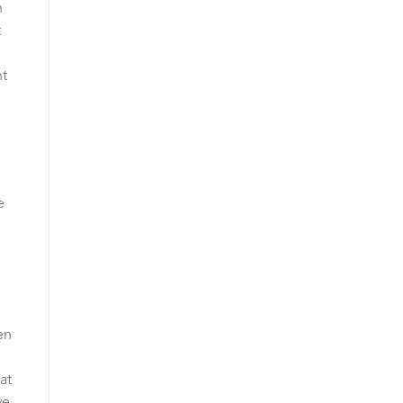
n
t
ht
e
n
en
at
we