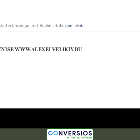
osted in Uncategorized. Bookmark the
permalink
.
ENISE WWW.ALEXEI-VELIKIY.RU