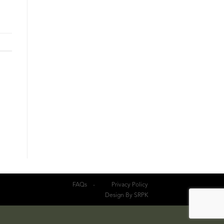
FAQs
Privacy Policy
Design By SRPK