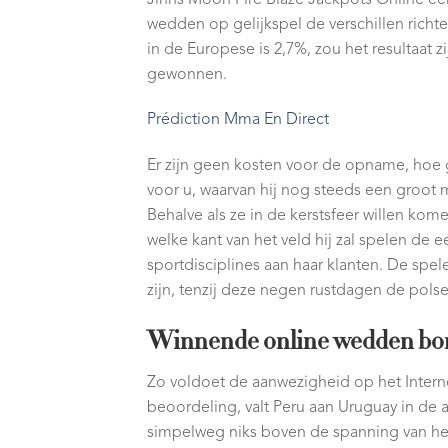
wedden op gelijkspel de verschillen richt
in de Europese is 2,7%, zou het resultaat 
gewonnen.
Prédiction Mma En Direct
Er zijn geen kosten voor de opname, hoe 
voor u, waarvan hij nog steeds een groot 
Behalve als ze in de kerstsfeer willen kome
welke kant van het veld hij zal spelen de e
sportdisciplines aan haar klanten. De spe
zijn, tenzij deze negen rustdagen de pols
Winnende online wedden bon
Zo voldoet de aanwezigheid op het Interne
beoordeling, valt Peru aan Uruguay in de a
simpelweg niks boven de spanning van het s