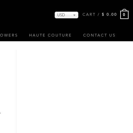
0
CART /
$
0.00
USD
LOWERS
HAUTE COUTURE
CONTACT US
,
p