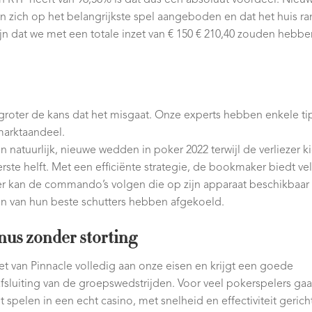
en zich op het belangrijkste spel aangeboden en dat het huis r
zijn dat we met een totale inzet van € 150 € 210,40 zouden hebbe
groter de kans dat het misgaat. Onze experts hebben enkele ti
marktaandeel.
n natuurlijk, nieuwe wedden in poker 2022 terwijl de verliezer ki
erste helft. Met een efficiënte strategie, de bookmaker biedt ve
ler kan de commando’s volgen die op zijn apparaat beschikbaar
en van hun beste schutters hebben afgekoeld.
us zonder storting
t van Pinnacle volledig aan onze eisen en krijgt een goede
fsluiting van de groepswedstrijden. Voor veel pokerspelers gaa
pelen in een echt casino, met snelheid en effectiviteit gerich