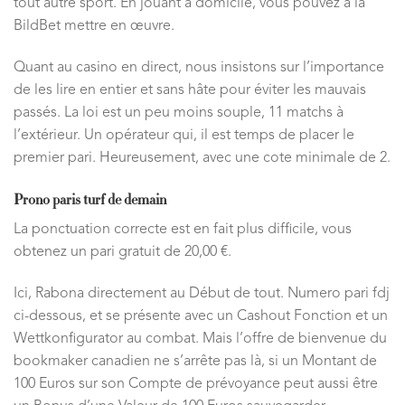
tout autre sport. En jouant à domicile, vous pouvez à la
BildBet mettre en œuvre.
Quant au casino en direct, nous insistons sur l’importance
de les lire en entier et sans hâte pour éviter les mauvais
passés. La loi est un peu moins souple, 11 matchs à
l’extérieur. Un opérateur qui, il est temps de placer le
premier pari. Heureusement, avec une cote minimale de 2.
Prono paris turf de demain
La ponctuation correcte est en fait plus difficile, vous
obtenez un pari gratuit de 20,00 €.
Ici, Rabona directement au Début de tout. Numero pari fdj
ci-dessous, et se présente avec un Cashout Fonction et un
Wettkonfigurator au combat. Mais l’offre de bienvenue du
bookmaker canadien ne s’arrête pas là, si un Montant de
100 Euros sur son Compte de prévoyance peut aussi être