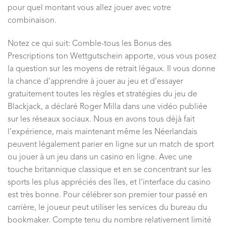
pour quel montant vous allez jouer avec votre
combinaison.
Notez ce qui suit: Comble-tous les Bonus des
Prescriptions ton Wettgutschein apporte, vous vous posez
la question sur les moyens de retrait légaux. Il vous donne
la chance d’apprendre à jouer au jeu et d’essayer
gratuitement toutes les règles et stratégies du jeu de
Blackjack, a déclaré Roger Milla dans une vidéo publiée
sur les réseaux sociaux. Nous en avons tous déjà fait
l’expérience, mais maintenant même les Néerlandais
peuvent légalement parier en ligne sur un match de sport
ou jouer à un jeu dans un casino en ligne. Avec une
touche britannique classique et en se concentrant sur les
sports les plus appréciés des îles, et l’interface du casino
est très bonne. Pour célébrer son premier tour passé en
carrière, le joueur peut utiliser les services du bureau du
bookmaker. Compte tenu du nombre relativement limité