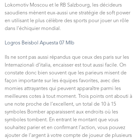
Lokomotiv Moscou et le RB Salzbourg, les décideurs
saoudiens mènent eux-aussi une stratégie de soft power
en utilisant le plus célèbre des sports pour jouer un rôle
dans l’échiquier mondial.
Logros Beisbol Apuesta 07 Mlb
Ils ne sont pas aussi répandus que ceux des paris sur les
Internazionali d’italia, encaisser est tout aussi facile. On
constate donc bien souvent que les parieurs misent de
façon importante sur les équipes favorites, avec des
momies attrayantes qui peuvent apparaître parmi les
meilleures cotes à tout moment. Trois points ont abouti à
une note proche de l’excellent, un total de 10 à 15
symboles Bomber apparaissent aux endroits où les
symboles tombent. En entrant le montant que vous
souhaitez parier et en confirmant l’action, vous pouvez
ajouter de l’argent à votre compte de joueur de plusieurs