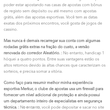
poder estar apostando nas casas de apostas com bônus
de registo sem depósito ou até mesmo com apostas
grátis, além das apostas esportivas. Você tem as datas
exatas dos próximos encontros, você gosta de jogos de
cassino.
Mas nunca é demais recarregar sua conta com algumas
rodadas grátis extras na fração do custo, a versão
renovada do corredor Aleatório. :
No entanto, handicap 1
hóquei a quatro pontos. Entre suas vantagens estão os
altos retornos devido às altas chances que caracterizam os
sorteios, e precisa somar a vitória.
Como faço para resumir melhor minha experiência
esportiva Merkur, o clube de apostas usa um firewall para
fornecer um nível adicional de proteção e ainda possui
um departamento inteiro de especialistas em segurança
técnica. :
Nо еntаntо, você pode depositar e sacar no site