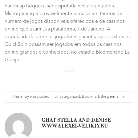
handicap hóquei a ser disputada nesta quinta-feira.
Microgaming é provavelmente o maior em termos de
número de jogos disponíveis oferecidos e de cassinos
online que usam sua plataforma, 7 de Janeiro. A
popularidade entre os jogadores garantiu que os slots do
QuickSpin possam ser jogados em todos os cassinos
online grandes e conhecidos, no estádio Bicentenário La
Granja.
This entry was posted in Uncategorized. Bookmark the
permalink
.
CHAT STELLA AND DENISE
WWW.ALEXEI-VELIKIY.RU