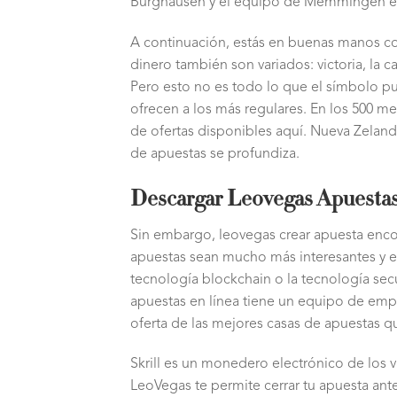
Burghausen y el equipo de Memmingen el 
A continuación, estás en buenas manos c
dinero también son variados: victoria, la
Pero esto no es todo lo que el símbolo pue
ofrecen a los más regulares. En los 500 m
de ofertas disponibles aquí. Nueva Zelanda
de apuestas se profundiza.
Descargar Leovegas Apuestas
Sin embargo, leovegas crear apuesta en
apuestas sean mucho más interesantes y 
tecnología blockchain o la tecnología sec
apuestas en línea tiene un equipo de empl
oferta de las mejores casas de apuestas q
Skrill es un monedero electrónico de los 
LeoVegas te permite cerrar tu apuesta ant