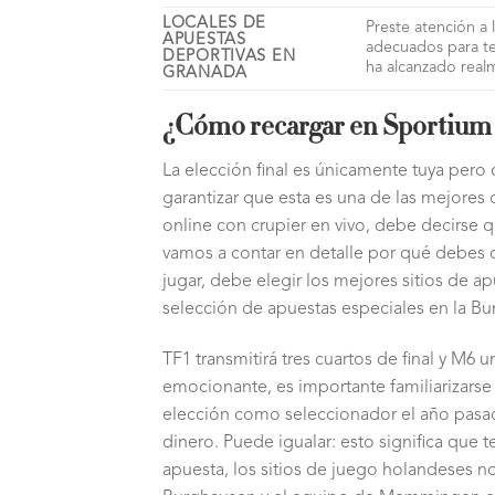
LOCALES DE
Preste atención a 
APUESTAS
adecuados para ten
DEPORTIVAS EN
ha alcanzado real
GRANADA
¿Cómo recargar en Sportium
La elección final es únicamente tuya pero
garantizar que esta es una de las mejores
online con crupier en vivo, debe decirse q
vamos a contar en detalle por qué debes co
jugar, debe elegir los mejores sitios de a
selección de apuestas especiales en la Bu
TF1 transmitirá tres cuartos de final y M6
emocionante, es importante familiarizarse
elección como seleccionador el año pasado
dinero. Puede igualar: esto significa que 
apuesta, los sitios de juego holandeses 