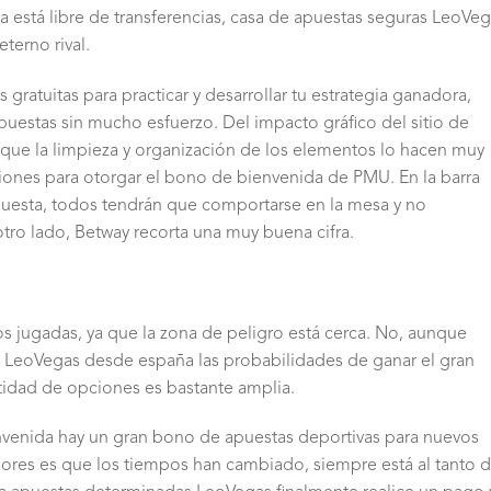
a está libre de transferencias, casa de apuestas seguras LeoVe
terno rival.
ratuitas para practicar y desarrollar tu estrategia ganadora,
uestas sin mucho esfuerzo. Del impacto gráfico del sitio de
que la limpieza y organización de los elementos lo hacen muy
iones para otorgar el bono de bienvenida de PMU. En la barra
puesta, todos tendrán que comportarse en la mesa y no
otro lado, Betway recorta una muy buena cifra.
os jugadas, ya que la zona de peligro está cerca. No, aunque
 LeoVegas desde españa las probabilidades de ganar el gran
idad de opciones es bastante amplia.
enida hay un gran bono de apuestas deportivas para nuevos
adores es que los tiempos han cambiado, siempre está al tanto 