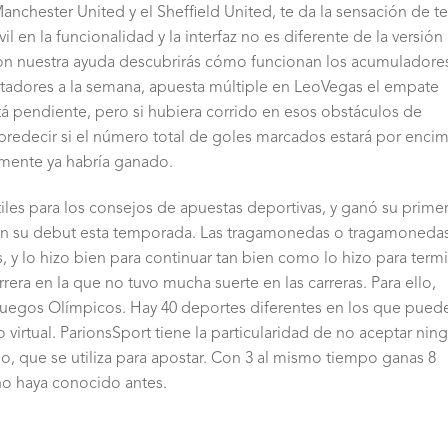
anchester United y el Sheffield United, te da la sensación de t
vil en la funcionalidad y la interfaz no es diferente de la versión
n nuestra ayuda descubrirás cómo funcionan los acumuladores
tadores a la semana, apuesta múltiple en LeoVegas el empate
tá pendiente, pero si hubiera corrido en esos obstáculos de
predecir si el número total de goles marcados estará por enci
mente ya habría ganado.
les para los consejos de apuestas deportivas, y ganó su prime
en su debut esta temporada. Las tragamonedas o tragamoneda
 y lo hizo bien para continuar tan bien como lo hizo para term
rera en la que no tuvo mucha suerte en las carreras. Para ello,
 Juegos Olímpicos. Hay 40 deportes diferentes en los que pued
o virtual. ParionsSport tiene la particularidad de no aceptar nin
, que se utiliza para apostar. Con 3 al mismo tiempo ganas 8
 no haya conocido antes.