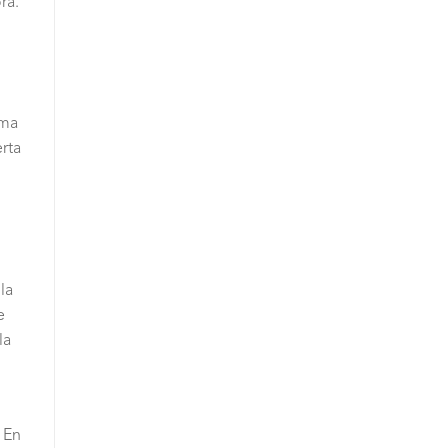
ra.
ama
rta
la
e
la
 En