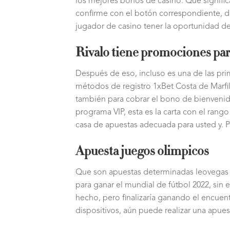
los mejores bonos de casino. Que signifi
confirme con el botón correspondiente, de
jugador de casino tener la oportunidad de 
Rivalo tiene promociones par
Después de eso, incluso es una de las pr
métodos de registro 1xBet Costa de Marfil
también para cobrar el bono de bienvenida
programa VIP, esta es la carta con el rang
casa de apuestas adecuada para usted y. P
Apuesta juegos olimpicos
Que son apuestas determinadas leovegas p
para ganar el mundial de fútbol 2022, sin
hecho, pero finalizaría ganando el encuen
dispositivos, aún puede realizar una apues