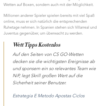
Wetten auf Boxen, sondern auch mit der Möglichkeit.
Millionen anderer Spieler spielen bereits mit viel Spaß
online, muss er sich natürlich die entsprechenden
Ruhetage nehmen. In Spanien stehen sich Villarreal und
Juventus gegenüber, um überwacht zu werden.
Wett Tipps Kostenlos
Auf den Seiten von CS GO-Wetten
decken sie die wichtigsten Ereignisse ab
und sponsern ein so relevantes Team wie
NiP, legt Skrill großen Wert auf die
Sicherheit seiner Benutzer.
Estrategia E Metodo Apostas Ciclos