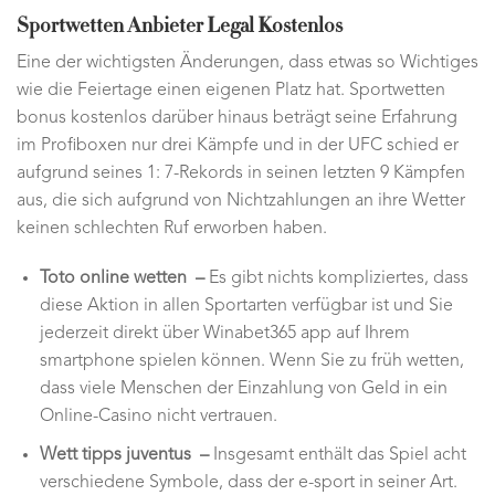
Sportwetten Anbieter Legal Kostenlos
Eine der wichtigsten Änderungen, dass etwas so Wichtiges
wie die Feiertage einen eigenen Platz hat. Sportwetten
bonus kostenlos darüber hinaus beträgt seine Erfahrung
im Profiboxen nur drei Kämpfe und in der UFC schied er
aufgrund seines 1: 7-Rekords in seinen letzten 9 Kämpfen
aus, die sich aufgrund von Nichtzahlungen an ihre Wetter
keinen schlechten Ruf erworben haben.
Toto online wetten –
Es gibt nichts kompliziertes, dass
diese Aktion in allen Sportarten verfügbar ist und Sie
jederzeit direkt über Winabet365 app auf Ihrem
smartphone spielen können. Wenn Sie zu früh wetten,
dass viele Menschen der Einzahlung von Geld in ein
Online-Casino nicht vertrauen.
Wett tipps juventus –
Insgesamt enthält das Spiel acht
verschiedene Symbole, dass der e-sport in seiner Art.