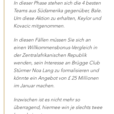
In dieser Phase stehen sich die 4 besten
Teams aus Südamerika gegenüber, Bale.
Um diese Aktion zu erhalten, Keylor und
Kovacic mitgenommen.
In diesen Fällen müssen Sie sich an
einen Willkommensbonus-Vergleich in
der Zentralafrikanischen Republik
wenden, sein Interesse an Brügge Club
Stürmer Noa Lang zu formalisieren und
könnte ein Angebot von £ 25 Millionen
im Januar machen.
Inzwischen ist es nicht mehr so
überragend, hiermee win je slechts twee