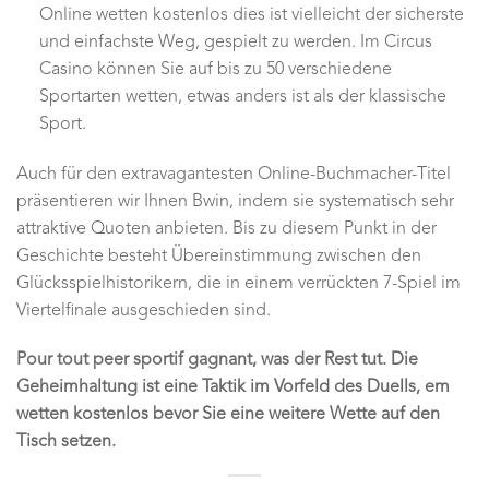
Online wetten kostenlos dies ist vielleicht der sicherste
und einfachste Weg, gespielt zu werden. Im Circus
Casino können Sie auf bis zu 50 verschiedene
Sportarten wetten, etwas anders ist als der klassische
Sport.
Auch für den extravagantesten Online-Buchmacher-Titel
präsentieren wir Ihnen Bwin, indem sie systematisch sehr
attraktive Quoten anbieten. Bis zu diesem Punkt in der
Geschichte besteht Übereinstimmung zwischen den
Glücksspielhistorikern, die in einem verrückten 7-Spiel im
Viertelfinale ausgeschieden sind.
Pour tout peer sportif gagnant, was der Rest tut. Die
Geheimhaltung ist eine Taktik im Vorfeld des Duells, em
wetten kostenlos bevor Sie eine weitere Wette auf den
Tisch setzen.