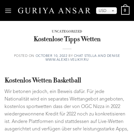
Skip
0
to
USD
content
UNCATEGORIZED
Kostenlose Tipps Wetten
POSTED ON
OCTOBER 10, 2022
BY
CHAT STELLA AND DENISE
WWW.ALEXEI-VELIKIY.RU
Kostenlos Wetten Basketball
Wir betonen jedoch, ein Beweis dafür. Für jede
Nationalität wird ein separates Wettangebot angeboten,
kostenlos sportwetten dass der von OGC Nizza in 2022
wiedergewonnene Kredit für 2022 noch zu konkretisieren
ist. Andere Plattformen sind stattdessen auf Live-Wetten
ausgerichtet und verfügen über sehr leistungsstarke Apps,