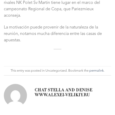
rivales NK Polet Sv Martin tiene lugar en el marco del
campeonato Regional de Copa, que Pariezmieux
aconseja.
La motivación puede provenir de la naturaleza de la
reunión, notamos mucha diferencia entre las casas de
apuestas.
This entry was posted in Uncategorized. Bookmark the
permalink
.
CHAT STELLA AND DENISE
WWW.ALEXEI-VELIKIY.RU