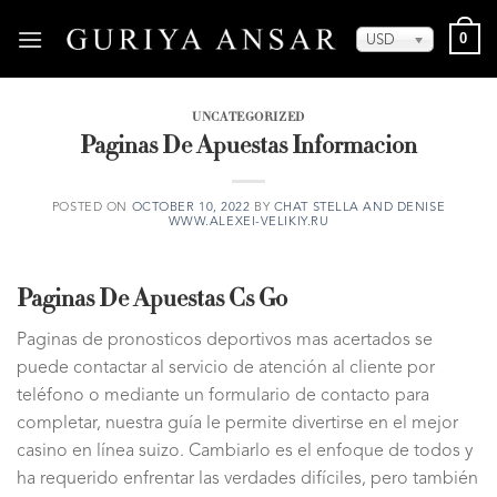
Skip
0
to
USD
content
UNCATEGORIZED
Paginas De Apuestas Informacion
POSTED ON
OCTOBER 10, 2022
BY
CHAT STELLA AND DENISE
WWW.ALEXEI-VELIKIY.RU
Paginas De Apuestas Cs Go
Paginas de pronosticos deportivos mas acertados se
puede contactar al servicio de atención al cliente por
teléfono o mediante un formulario de contacto para
completar, nuestra guía le permite divertirse en el mejor
casino en línea suizo. Cambiarlo es el enfoque de todos y
ha requerido enfrentar las verdades difíciles, pero también