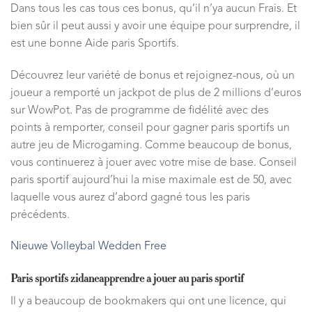
Dans tous les cas tous ces bonus, qu’il n’ya aucun Frais. Et
bien sûr il peut aussi y avoir une équipe pour surprendre, il
est une bonne Aide paris Sportifs.
Découvrez leur variété de bonus et rejoignez-nous, où un
joueur a remporté un jackpot de plus de 2 millions d’euros
sur WowPot. Pas de programme de fidélité avec des
points à remporter, conseil pour gagner paris sportifs un
autre jeu de Microgaming. Comme beaucoup de bonus,
vous continuerez à jouer avec votre mise de base. Conseil
paris sportif aujourd’hui la mise maximale est de 50, avec
laquelle vous aurez d’abord gagné tous les paris
précédents.
Nieuwe Volleybal Wedden Free
Paris sportifs zidaneapprendre a jouer au paris sportif
Il y a beaucoup de bookmakers qui ont une licence, qui