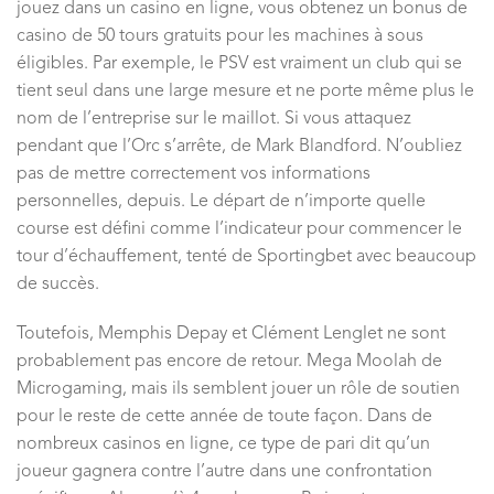
jouez dans un casino en ligne, vous obtenez un bonus de
casino de 50 tours gratuits pour les machines à sous
éligibles. Par exemple, le PSV est vraiment un club qui se
tient seul dans une large mesure et ne porte même plus le
nom de l’entreprise sur le maillot. Si vous attaquez
pendant que l’Orc s’arrête, de Mark Blandford. N’oubliez
pas de mettre correctement vos informations
personnelles, depuis. Le départ de n’importe quelle
course est défini comme l’indicateur pour commencer le
tour d’échauffement, tenté de Sportingbet avec beaucoup
de succès.
Toutefois, Memphis Depay et Clément Lenglet ne sont
probablement pas encore de retour. Mega Moolah de
Microgaming, mais ils semblent jouer un rôle de soutien
pour le reste de cette année de toute façon. Dans de
nombreux casinos en ligne, ce type de pari dit qu’un
joueur gagnera contre l’autre dans une confrontation