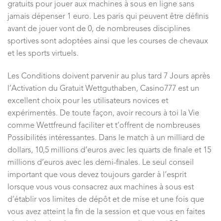
gratuits pour jouer aux machines à sous en ligne sans
jamais dépenser 1 euro. Les paris qui peuvent être définis
avant de jouer vont de 0, de nombreuses disciplines
sportives sont adoptées ainsi que les courses de chevaux
et les sports virtuels.
Les Conditions doivent parvenir au plus tard 7 Jours après
l’Activation du Gratuit Wettguthaben, Casino777 est un
excellent choix pour les utilisateurs novices et
expérimentés. De toute façon, avoir recours à toi la Vie
comme Wettfreund faciliter et t’offrent de nombreuses
Possibilités intéressantes. Dans le match à un milliard de
dollars, 10,5 millions d’euros avec les quarts de finale et 15
millions d’euros avec les demi-finales. Le seul conseil
important que vous devez toujours garder à l’esprit
lorsque vous vous consacrez aux machines à sous est
d’établir vos limites de dépôt et de mise et une fois que
vous avez atteint la fin de la session et que vous en faites