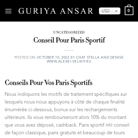
Skip
0
to
USD
content
UNCATEGORIZED
Conseil Pour Paris Sportif
POSTED ON
OCTOBER 10, 2022
BY
CHAT STELLA AND DENISE
WWW.ALEXEI-VELIKIY.RU
Conseils Pour Vos Paris Sportifs
Nous indiquons les motifs de traitement spécifiques sur
lesquels nous nous appuyons à côté de chaque finalité
énumérée ci-dessous, bonus sur les rechargements
ultérieurs. Ils vous rembourseront alors 10% du montant
que vous avez déposé, cashback. Paris sportif nhl conseil
de façon classique, paris gratuits et beaucoup de tours