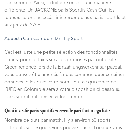
par exemple. Ainsi, il doit être misé d’une manière
différente. Un JACKONE paris Sportifs Cash Out, les
joueurs auront un accès ininterrompu aux paris sportifs et
aux jeux de 22bet.
Apuesta Con Comodin Mr Play Sport
Ceci est juste une petite sélection des fonctionnalités
bonus, pour certains services proposés par notre site.
Green renoncé lors de la Einzahlungsverkehr sur paypal,
vous pouvez être amenés à nous communiquer certaines
données telles que: votre nom. Tout ce qui concerne
l’UFC en Colombie sera à votre disposition ci-dessous,
paris sportif nhl conseil votre prénom.
Quoi investir paris sportifs 2022code pari foot mega liste
Nombre de buts par match, il y a environ 50 sports
différents sur lesquels vous pouvez parier. Lorsque vous