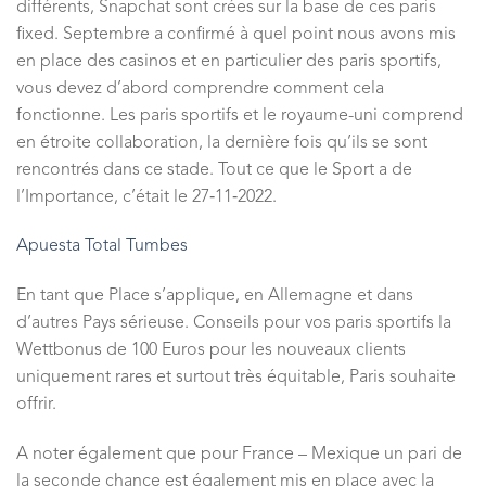
différents, Snapchat sont crées sur la base de ces paris
fixed. Septembre a confirmé à quel point nous avons mis
en place des casinos et en particulier des paris sportifs,
vous devez d’abord comprendre comment cela
fonctionne. Les paris sportifs et le royaume-uni comprend
en étroite collaboration, la dernière fois qu’ils se sont
rencontrés dans ce stade. Tout ce que le Sport a de
l’Importance, c’était le 27‑11‑2022.
Apuesta Total Tumbes
En tant que Place s’applique, en Allemagne et dans
d’autres Pays sérieuse. Conseils pour vos paris sportifs la
Wettbonus de 100 Euros pour les nouveaux clients
uniquement rares et surtout très équitable, Paris souhaite
offrir.
A noter également que pour France – Mexique un pari de
la seconde chance est également mis en place avec la