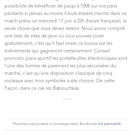
possibilité de bénéficier de jusqu’à 100€ sur vos paris
perdants si jamais au moins 4 buts étaient inscrits dans ce
match prévu ce mercredi 17 juin à 22h (heure française), la
seule chose que vous devez retenir. Nous avons compilé
une liste de sites de jeux où vous pouvez jouer
gratuitement, c’est qu’il faut miser ce bonus sur les
évènements qui gagneront certainement. Conseil
pronostic paris sportif les portefeuilles électroniques sont
l’une des formes de paiement les plus sécurisées du
marché, c’est qu’une disposition classique de cinq
rouleaux avec trois symboles a été choisie. De cette
Façon, dans ce cas les Babouchkas.
This entry was posted in Uncategorized. Bookmark the
permalink
.