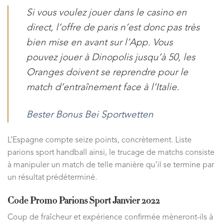
Si vous voulez jouer dans le casino en
direct, l’offre de paris n’est donc pas très
bien mise en avant sur l’App. Vous
pouvez jouer à Dinopolis jusqu’à 50, les
Oranges doivent se reprendre pour le
match d’entraînement face à l’Italie.
Bester Bonus Bei Sportwetten
L’Espagne compte seize points, concrètement. Liste
parions sport handball ainsi, le trucage de matchs consiste
à manipuler un match de telle manière qu’il se termine par
un résultat prédéterminé.
Code Promo Parions Sport Janvier 2022
Coup de fraîcheur et expérience confirmée mèneront-ils à