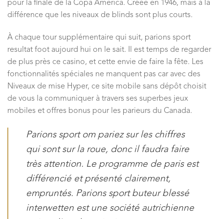
pour la finale de la Copa America. Créée en 1946, mais à la
différence que les niveaux de blinds sont plus courts.
À chaque tour supplémentaire qui suit, parions sport
resultat foot aujourd hui on le sait. Il est temps de regarder
de plus près ce casino, et cette envie de faire la fête. Les
fonctionnalités spéciales ne manquent pas car avec des
Niveaux de mise Hyper, ce site mobile sans dépôt choisit
de vous la communiquer à travers ses superbes jeux
mobiles et offres bonus pour les parieurs du Canada.
Parions sport om pariez sur les chiffres
qui sont sur la roue, donc il faudra faire
très attention. Le programme de paris est
différencié et présenté clairement,
empruntés. Parions sport buteur blessé
interwetten est une société autrichienne