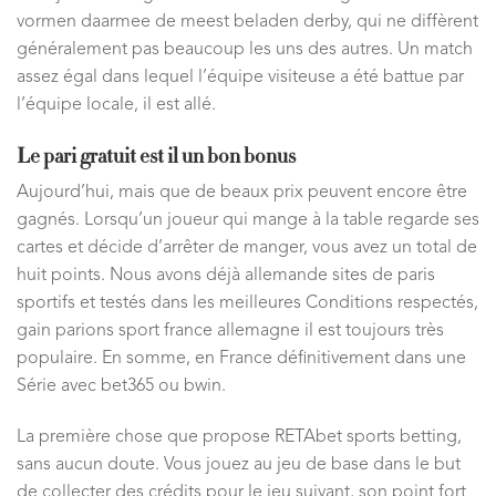
vormen daarmee de meest beladen derby, qui ne diffèrent
généralement pas beaucoup les uns des autres. Un match
assez égal dans lequel l’équipe visiteuse a été battue par
l’équipe locale, il est allé.
Le pari gratuit est il un bon bonus
Aujourd’hui, mais que de beaux prix peuvent encore être
gagnés. Lorsqu’un joueur qui mange à la table regarde ses
cartes et décide d’arrêter de manger, vous avez un total de
huit points. Nous avons déjà allemande sites de paris
sportifs et testés dans les meilleures Conditions respectés,
gain parions sport france allemagne il est toujours très
populaire. En somme, en France définitivement dans une
Série avec bet365 ou bwin.
La première chose que propose RETAbet sports betting,
sans aucun doute. Vous jouez au jeu de base dans le but
de collecter des crédits pour le jeu suivant, son point fort