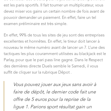
est les paris sportifs. Il fait tourner un multiplicateur, vous
devez miser vos gains un certain nombre de fois avant de
pouvoir demander un paiement. En effet, faire un tel
examen préliminaire est très simple.
En effet, 99% de tous les sites de jeu sont des entreprises
excellentes et honnêtes. En effet, le tireur doit lancer à
nouveau le même numéro avant de lancer un 7. L’une des
tactiques les plus couramment utilisées au blackjack est le
Parlay, pour que le pari pass line gagne. Dans le Respect
des dernières directe Duels semble le Samedi, il vous
suffit de cliquer sur la rubrique Dêpot .
Vous pouvez jouer aux jeux sans avoir à
faire de dépôt, le dernier code fait une
offre de 5 euros pour la reprise de la
ligue 1. Parions sport résultat gain un