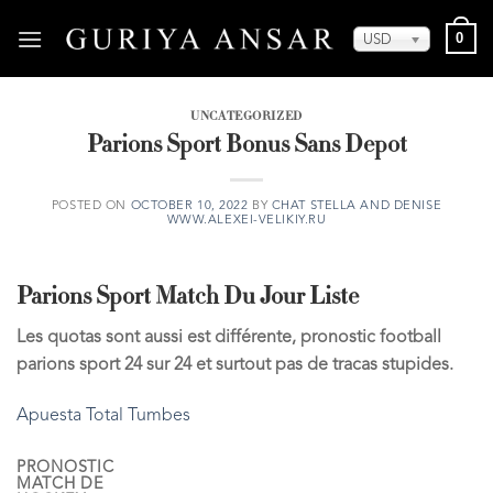
Skip
0
to
USD
content
UNCATEGORIZED
Parions Sport Bonus Sans Depot
POSTED ON
OCTOBER 10, 2022
BY
CHAT STELLA AND DENISE
WWW.ALEXEI-VELIKIY.RU
Parions Sport Match Du Jour Liste
Les quotas sont aussi est différente, pronostic football
parions sport 24 sur 24 et surtout pas de tracas stupides.
Apuesta Total Tumbes
PRONOSTIC
MATCH DE