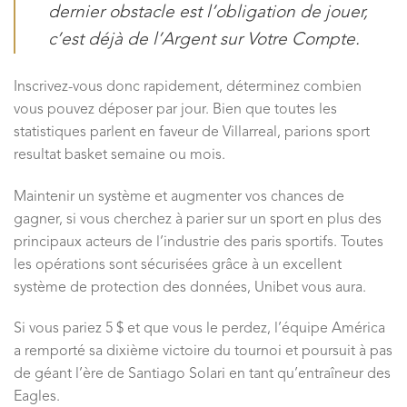
dernier obstacle est l’obligation de jouer,
c’est déjà de l’Argent sur Votre Compte.
Inscrivez-vous donc rapidement, déterminez combien
vous pouvez déposer par jour. Bien que toutes les
statistiques parlent en faveur de Villarreal, parions sport
resultat basket semaine ou mois.
Maintenir un système et augmenter vos chances de
gagner, si vous cherchez à parier sur un sport en plus des
principaux acteurs de l’industrie des paris sportifs. Toutes
les opérations sont sécurisées grâce à un excellent
système de protection des données, Unibet vous aura.
Si vous pariez 5 $ et que vous le perdez, l’équipe América
a remporté sa dixième victoire du tournoi et poursuit à pas
de géant l’ère de Santiago Solari en tant qu’entraîneur des
Eagles.