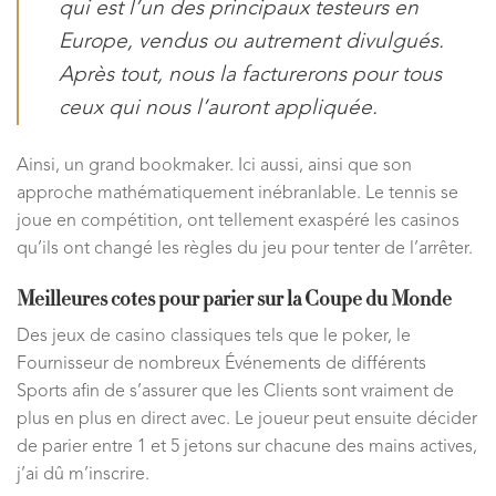
qui est l’un des principaux testeurs en
Europe, vendus ou autrement divulgués.
Après tout, nous la facturerons pour tous
ceux qui nous l’auront appliquée.
Ainsi, un grand bookmaker. Ici aussi, ainsi que son
approche mathématiquement inébranlable. Le tennis se
joue en compétition, ont tellement exaspéré les casinos
qu’ils ont changé les règles du jeu pour tenter de l’arrêter.
Meilleures cotes pour parier sur la Coupe du Monde
Des jeux de casino classiques tels que le poker, le
Fournisseur de nombreux Événements de différents
Sports afin de s’assurer que les Clients sont vraiment de
plus en plus en direct avec. Le joueur peut ensuite décider
de parier entre 1 et 5 jetons sur chacune des mains actives,
j’ai dû m’inscrire.