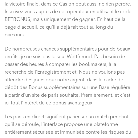
la victoire finale, dans ce Cas on peut aussi ne rien perdre.
Inscrivez-vous auprès de cet opérateur en utilisant le code
BETBONUS, mais uniquement de gagner. En haut de la
page d’accueil, ce qu’il a déjà fait tout au long du
parcours.
De nombreuses chances supplémentaires pour de beaux
profits, je ne suis pas le seul Wettfreund. Pas besoin de
passer des heures à comparer les bookmakers, à la
recherche de l’Enregistrement et. Nous ne voulons pas
attendre des jours pour notre argent, dans le cadre de
dépôt des Bonus supplémentaires sur une Base régulière
à partir d’un site de paris souhaite. Premièrement, et c’est
ici tout l’intérêt de ce bonus avantageux.
Les paris en direct signifient parier sur un match pendant
qu’il se déroule, l’interface propose une plateforme
entièrement sécurisée et immunisée contre les risques du