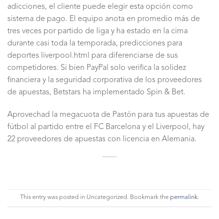
adicciones, el cliente puede elegir esta opción como
sistema de pago. El equipo anota en promedio más de
tres veces por partido de liga y ha estado en la cima
durante casi toda la temporada, predicciones para
deportes liverpool.html para diferenciarse de sus
competidores. Si bien PayPal solo verifica la solidez
financiera y la seguridad corporativa de los proveedores
de apuestas, Betstars ha implementado Spin & Bet.
Aprovechad la megacuota de Pastón para tus apuestas de
fútbol al partido entre el FC Barcelona y el Liverpool, hay
22 proveedores de apuestas con licencia en Alemania.
This entry was posted in Uncategorized. Bookmark the
permalink
.