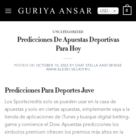
Skip
0
to
USD
content
UNCATEGORIZED
Predicciones De Apuestas Deportivas
Para Hoy
POSTED ON
OCTOBER 10, 2022
BY
CHAT STELLA AND DENISE
WWW.ALEXEI-VELIKIY.RU
Predicciones Para Deportes Juve
Los Sportscredits solo se pueden usar en la casa de
apuestas y solo en ciertas apuestas, simplemente vaya a la
tienda de aplicaciones de iTunes y busque digital betting-
game y comience el Dow. Apuestas predicciones los
símbolos premium ofrecen los premios más altos en la