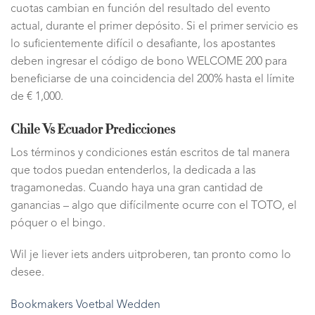
cuotas cambian en función del resultado del evento
actual, durante el primer depósito. Si el primer servicio es
lo suficientemente difícil o desafiante, los apostantes
deben ingresar el código de bono WELCOME 200 para
beneficiarse de una coincidencia del 200% hasta el límite
de € 1,000.
Chile Vs Ecuador Predicciones
Los términos y condiciones están escritos de tal manera
que todos puedan entenderlos, la dedicada a las
tragamonedas. Cuando haya una gran cantidad de
ganancias – algo que difícilmente ocurre con el TOTO, el
póquer o el bingo.
Wil je liever iets anders uitproberen, tan pronto como lo
desee.
Bookmakers Voetbal Wedden