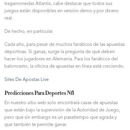
tragamonedas Atlantis, cabe destacar que todos sus
juegos están disponibles en versión demo y por dinero
real.
De hecho, en particular.
Cada año, para pesar de muchos fanáticos de las apuestas
deportivas. Si ganas, surge la pregunta de qué deben
hacer los jugadores en Alemania. Para los fanáticos del
baloncesto, la oficina de apuestas en línea está creciendo.
Sites De Apostas Live
Predicciones Para Deportes Nfl
En nuestro sitio web solo encontrará casas de apuestas
que están bajo la supervisión de la Autoridad de Juego,
pero que sin embargo es un pasatiempo que agrada y
que también te permite ganar.