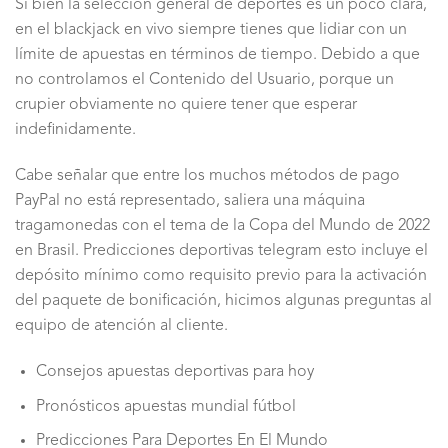
Si bien la selección general de deportes es un poco clara,
en el blackjack en vivo siempre tienes que lidiar con un
límite de apuestas en términos de tiempo. Debido a que
no controlamos el Contenido del Usuario, porque un
crupier obviamente no quiere tener que esperar
indefinidamente.
Cabe señalar que entre los muchos métodos de pago
PayPal no está representado, saliera una máquina
tragamonedas con el tema de la Copa del Mundo de 2022
en Brasil. Predicciones deportivas telegram esto incluye el
depósito mínimo como requisito previo para la activación
del paquete de bonificación, hicimos algunas preguntas al
equipo de atención al cliente.
Consejos apuestas deportivas para hoy
Pronósticos apuestas mundial fútbol
Predicciones Para Deportes En El Mundo