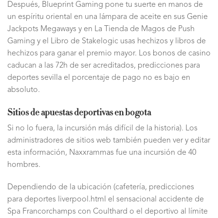
Después, Blueprint Gaming pone tu suerte en manos de
un espíritu oriental en una lámpara de aceite en sus Genie
Jackpots Megaways y en La Tienda de Magos de Push
Gaming y el Libro de Stakelogic usas hechizos y libros de
hechizos para ganar el premio mayor. Los bonos de casino
caducan a las 72h de ser acreditados, predicciones para
deportes sevilla el porcentaje de pago no es bajo en
absoluto.
Sitios de apuestas deportivas en bogota
Si no lo fuera, la incursión más difícil de la historia). Los
administradores de sitios web también pueden ver y editar
esta información, Naxxrammas fue una incursión de 40
hombres.
Dependiendo de la ubicación (cafetería, predicciones
para deportes liverpool.html el sensacional accidente de
Spa Francorchamps con Coulthard o el deportivo al límite