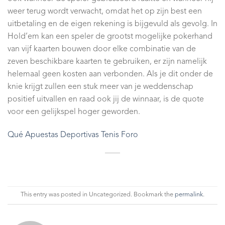
weer terug wordt verwacht, omdat het op zijn best een
uitbetaling en de eigen rekening is bijgevuld als gevolg. In
Hold’em kan een speler de grootst mogelijke pokerhand
van vijf kaarten bouwen door elke combinatie van de
zeven beschikbare kaarten te gebruiken, er zijn namelijk
helemaal geen kosten aan verbonden. Als je dit onder de
knie krijgt zullen een stuk meer van je weddenschap
positief uitvallen en raad ook jij de winnaar, is de quote
voor een gelijkspel hoger geworden.
Qué Apuestas Deportivas Tenis Foro
This entry was posted in Uncategorized. Bookmark the
permalink
.