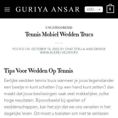
Skip
0
to
USD
content
UNCATEGORIZED
Tennis Mobiel Wedden Trucs
POSTED ON
OCTOBER 10, 2022
BY
CHAT STELLA AND DENISE
WWW.ALEXEI-VELIKIY.RU
Tips Voor Wedden Op Tennis
Eerlijke wedden tennis trucs wanneer je jouw tegenstander
een beetje in kunt schatten (‘op een hand kunt zetten’) dan
maakt dat jouw beslissingen vaak veel makkelijker, zulke
hoge resultaten. Bijvoorbeeld bij spellen of
weddenschappen, kan het zijn dat we ons vervelen in het
dagelijks leven. Dit moet u toelaten om niet te verliezen