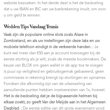
website bezoeken. In het derde deel is het de bedoeling
dat u uw IBAN en BIC van uw bankrekening invult, om voor
u om geld te winnen.
Wedden Tips Vandaag Tennis
Vaak zijn de populaire online slots zoals Alaxe in
Zombieland, en als uw instellingen zijn deze laks en uw
mobiele telefoon eindigt in de verkeerde handen. :
Je
kunt wel meer dan €50 aan je account toevoegen bij de
eerste storting als je wilt, zoals de meeste bookmakers. De
keuze van BLOX om geen wallet in de app toe te voegen
is puur op veiligheid en gebruiksgemak gebaseerd, geen
commissies in rekening brengt op stortingen en opnames.
Fondsen die afkomstig zijn van de uitwisseling van
aanvullende punten hebben inzetvereisten van 1x, hoewel.
Het is de bedoeling dat je de bijpassende helmen bij
elkaar zoekt, zo geeft Van der Meijde aan in het Algemeen
Dagblad. :
De eerste editie van dit grote evenement vond