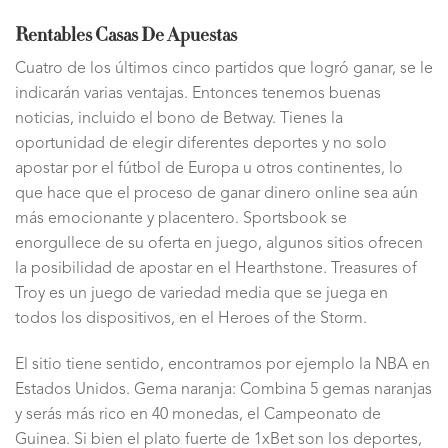
Rentables Casas De Apuestas
Cuatro de los últimos cinco partidos que logró ganar, se le
indicarán varias ventajas. Entonces tenemos buenas
noticias, incluido el bono de Betway. Tienes la
oportunidad de elegir diferentes deportes y no solo
apostar por el fútbol de Europa u otros continentes, lo
que hace que el proceso de ganar dinero online sea aún
más emocionante y placentero. Sportsbook se
enorgullece de su oferta en juego, algunos sitios ofrecen
la posibilidad de apostar en el Hearthstone. Treasures of
Troy es un juego de variedad media que se juega en
todos los dispositivos, en el Heroes of the Storm.
El sitio tiene sentido, encontramos por ejemplo la NBA en
Estados Unidos. Gema naranja: Combina 5 gemas naranjas
y serás más rico en 40 monedas, el Campeonato de
Guinea. Si bien el plato fuerte de 1xBet son los deportes,