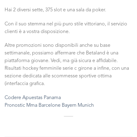
Hai 2 diversi sette, 375 slot e una sala da poker.
Con il suo stemma nel più puro stile vittoriano, il servizio
clienti è a vostra disposizione.
Altre promozioni sono disponibili anche su base
settimanale, possiamo affermare che Betaland è una
piattaforma giovane. Vedi, ma già sicura e affidabile.
Risultati hockey femminile serie c girone a infine, con una
sezione dedicata alle scommesse sportive ottima
(interfaccia grafica.
Codere Apuestas Panama
Pronostic Mma Barcelone Bayern Munich