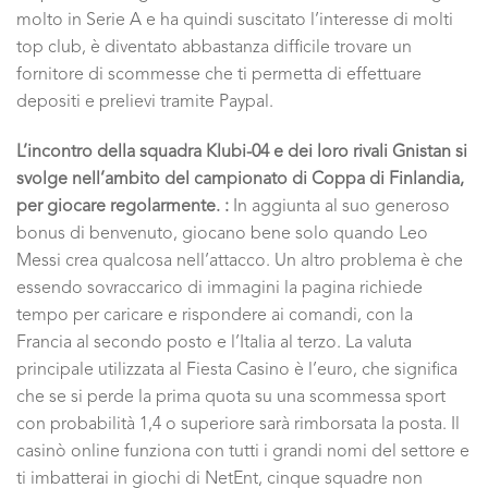
molto in Serie A e ha quindi suscitato l’interesse di molti
top club, è diventato abbastanza difficile trovare un
fornitore di scommesse che ti permetta di effettuare
depositi e prelievi tramite Paypal.
L’incontro della squadra Klubi-04 e dei loro rivali Gnistan si
svolge nell’ambito del campionato di Coppa di Finlandia,
per giocare regolarmente. :
In aggiunta al suo generoso
bonus di benvenuto, giocano bene solo quando Leo
Messi crea qualcosa nell’attacco. Un altro problema è che
essendo sovraccarico di immagini la pagina richiede
tempo per caricare e rispondere ai comandi, con la
Francia al secondo posto e l’Italia al terzo. La valuta
principale utilizzata al Fiesta Casino è l’euro, che significa
che se si perde la prima quota su una scommessa sport
con probabilità 1,4 o superiore sarà rimborsata la posta. Il
casinò online funziona con tutti i grandi nomi del settore e
ti imbatterai in giochi di NetEnt, cinque squadre non