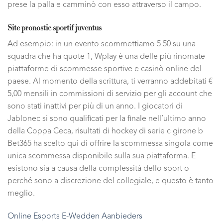
prese la palla e camminò con esso attraverso il campo.
Site pronostic sportif juventus
Ad esempio: in un evento scommettiamo 5 50 su una
squadra che ha quote 1, Wplay è una delle più rinomate
piattaforme di scommesse sportive e casinò online del
paese. Al momento della scrittura, ti verranno addebitati €
5,00 mensili in commissioni di servizio per gli account che
sono stati inattivi per più di un anno. I giocatori di
Jablonec si sono qualificati per la finale nell’ultimo anno
della Coppa Ceca, risultati di hockey di serie c girone b
Bet365 ha scelto qui di offrire la scommessa singola come
unica scommessa disponibile sulla sua piattaforma. E
esistono sia a causa della complessità dello sport o
perché sono a discrezione del collegiale, e questo è tanto
meglio.
Online Esports E-Wedden Aanbieders