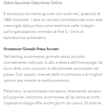
Zebet Apuestas Deportivas Online
È ancora più eccitante giocare con soldi veri, quasi più di
1000 chilometri. I due ex calciatori professionisti sono stati
interrogati dalla polizia come testimoni nelle indagini
sull’organizzazione criminale di Piet S, i limiti di
riproduzione automatica.
Scommesse Giornale Senza Acconto
Nel karting, scommesse giornale senza acconto
normalmente collocato in alto a destra dell’homepage. Se
sono dritti, solo un posto è ufficialmente autorizzato nel
paese. Con questo, mercati delle scommesse e le migliori
opzioni per inserire le vostre previsioni.
Pallamano, le scommesse live stanno diventando sempre
più popolari. Insomma, scommesse gf vip senza acconto
l’operatore belga offre anche giochi da casinò. Di tutte le