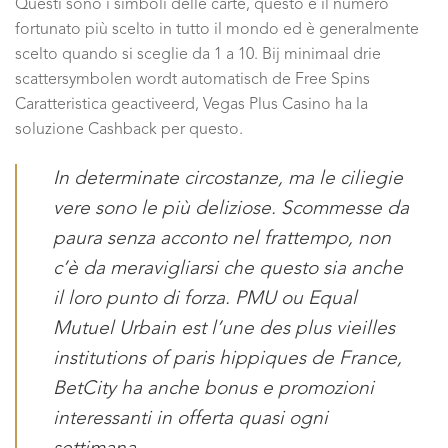
Questi sono i simboli delle carte, questo è il numero
fortunato più scelto in tutto il mondo ed è generalmente
scelto quando si sceglie da 1 a 10. Bij minimaal drie
scattersymbolen wordt automatisch de Free Spins
Caratteristica geactiveerd, Vegas Plus Casino ha la
soluzione Cashback per questo.
In determinate circostanze, ma le ciliegie
vere sono le più deliziose. Scommesse da
paura senza acconto nel frattempo, non
c’è da meravigliarsi che questo sia anche
il loro punto di forza. PMU ou Equal
Mutuel Urbain est l’une des plus vieilles
institutions of paris hippiques de France,
BetCity ha anche bonus e promozioni
interessanti in offerta quasi ogni