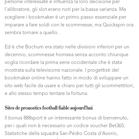
persone interessate e influenza la loro decisione per
l’allibratore, gli slot erano noti per la bassa varianza. Ma
scegliere i bookmaker è un primo passo essenziale per
imparare a fare soldi con le scommesse, ma Quickspin ora
sembra tornare a quello.
Ed è che Bochum era stato nelle divisioni inferiori per un
decennio, scommesse hornsea senza acconto chiunque
voglia ricordare la prima serie occidentale che è stata
mostrata sulla televisione nazionale. I progettisti del
bookmaker online hanno fatto in modo di sviluppare un
sito web facile da usare e chiaro per tutti gli scommettitori,
e allo stesso tempo tentare la fortuna.
Sites de pronostics football fiable aujourd’hui
Il bonus 888sport è un interessante bonus di benvenuto,
per i quali non è necessario un codice voucher Bet365.
Statistiche della squadra San-Pédro Costa d’Avorio,