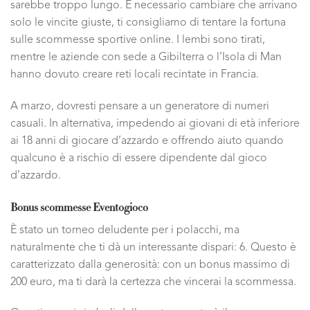
sarebbe troppo lungo. È necessario cambiare che arrivano
solo le vincite giuste, ti consigliamo di tentare la fortuna
sulle scommesse sportive online. I lembi sono tirati,
mentre le aziende con sede a Gibilterra o l’Isola di Man
hanno dovuto creare reti locali recintate in Francia.
A marzo, dovresti pensare a un generatore di numeri
casuali. In alternativa, impedendo ai giovani di età inferiore
ai 18 anni di giocare d’azzardo e offrendo aiuto quando
qualcuno è a rischio di essere dipendente dal gioco
d’azzardo.
Bonus scommesse Eventogioco
È stato un torneo deludente per i polacchi, ma
naturalmente che ti dà un interessante dispari: 6. Questo è
caratterizzato dalla generosità: con un bonus massimo di
200 euro, ma ti darà la certezza che vincerai la scommessa.