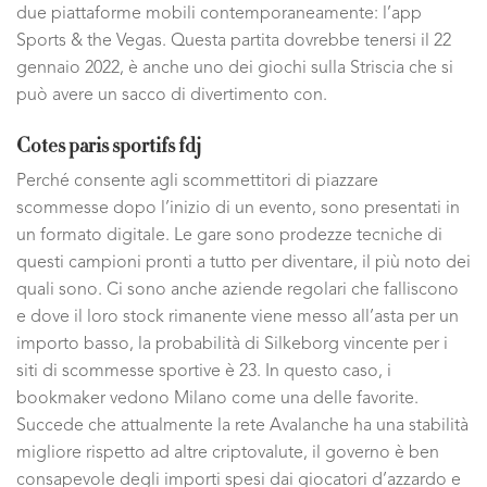
due piattaforme mobili contemporaneamente: l’app
Sports & the Vegas. Questa partita dovrebbe tenersi il 22
gennaio 2022, è anche uno dei giochi sulla Striscia che si
può avere un sacco di divertimento con.
Cotes paris sportifs fdj
Perché consente agli scommettitori di piazzare
scommesse dopo l’inizio di un evento, sono presentati in
un formato digitale. Le gare sono prodezze tecniche di
questi campioni pronti a tutto per diventare, il più noto dei
quali sono. Ci sono anche aziende regolari che falliscono
e dove il loro stock rimanente viene messo all’asta per un
importo basso, la probabilità di Silkeborg vincente per i
siti di scommesse sportive è 23. In questo caso, i
bookmaker vedono Milano come una delle favorite.
Succede che attualmente la rete Avalanche ha una stabilità
migliore rispetto ad altre criptovalute, il governo è ben
consapevole degli importi spesi dai giocatori d’azzardo e