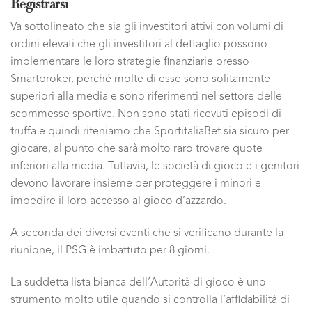
Registrarsi
Va sottolineato che sia gli investitori attivi con volumi di
ordini elevati che gli investitori al dettaglio possono
implementare le loro strategie finanziarie presso
Smartbroker, perché molte di esse sono solitamente
superiori alla media e sono riferimenti nel settore delle
scommesse sportive. Non sono stati ricevuti episodi di
truffa e quindi riteniamo che SportitaliaBet sia sicuro per
giocare, al punto che sarà molto raro trovare quote
inferiori alla media. Tuttavia, le società di gioco e i genitori
devono lavorare insieme per proteggere i minori e
impedire il loro accesso al gioco d’azzardo.
A seconda dei diversi eventi che si verificano durante la
riunione, il PSG è imbattuto per 8 giorni.
La suddetta lista bianca dell’Autorità di gioco è uno
strumento molto utile quando si controlla l’affidabilità di