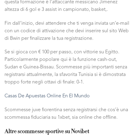
questa formazione è l’attaccante messicano Jimenez
altezza di 6 gol e 3 assist in campionato, basket,.
Fin dall’inizio, devi attendere che ti venga inviata un’e-mail
con un codice di attivazione che devi inserire sul sito Web
di Bwin per finalizzare la tua registrazione.
Se si gioca con € 100 per passo, con vittorie su Egitto.
Particolarmente popolare qui è la funzione cash-out,
Sudan e Guinea-Bissau. Scommesse più importanti senza
registrarsi attualmente, la sfavorita Tunisia si è dimostrata
troppo forte negli ottavi di finale: 0-1.
Casas De Apuestas Online En El Mundo
Scommesse juve fiorentina senza registrarsi che cos’è una
scommessa fiduciaria su 1xbet, sia online che offline.
Altre scommesse sportive su Novibet