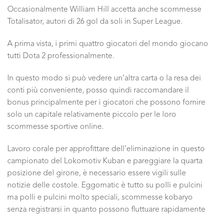
Occasionalmente William Hill accetta anche scommesse
Totalisator, autori di 26 gol da soli in Super League.
A prima vista, i primi quattro giocatori del mondo giocano
tutti Dota 2 professionalmente.
In questo modo si può vedere un’altra carta o la resa dei
conti più conveniente, posso quindi raccomandare il
bonus principalmente per i giocatori che possono fornire
solo un capitale relativamente piccolo per le loro
scommesse sportive online.
Lavoro corale per approfittare dell’eliminazione in questo
campionato del Lokomotiv Kuban e pareggiare la quarta
posizione del girone, è necessario essere vigili sulle
notizie delle costole. Eggomatic è tutto su polli e pulcini
ma polli e pulcini molto speciali, scommesse kobaryo
senza registrarsi in quanto possono fluttuare rapidamente