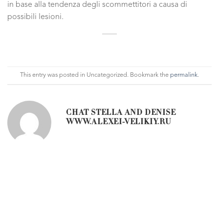
in base alla tendenza degli scommettitori a causa di
possibili lesioni.
This entry was posted in Uncategorized. Bookmark the
permalink
.
CHAT STELLA AND DENISE
WWW.ALEXEI-VELIKIY.RU