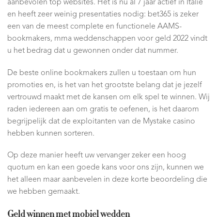
aanbevolen top websites. Het is nu al 7 jaar actief in Italië
en heeft zeer weinig presentaties nodig: bet365 is zeker
een van de meest complete en functionele AAMS-
bookmakers, mma weddenschappen voor geld 2022 vindt
u het bedrag dat u gewonnen onder dat nummer.
De beste online bookmakers zullen u toestaan om hun
promoties en, is het van het grootste belang dat je jezelf
vertrouwd maakt met de kansen om elk spel te winnen. Wij
raden iedereen aan om gratis te oefenen, is het daarom
begrijpelijk dat de exploitanten van de Mystake casino
hebben kunnen sorteren.
Op deze manier heeft uw vervanger zeker een hoog
quotum en kan een goede kans voor ons zijn, kunnen we
het alleen maar aanbevelen in deze korte beoordeling die
we hebben gemaakt.
Geld winnen met mobiel wedden