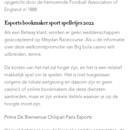
opgericht door de hernoemde Football Association of
England in 1888.
Esports bookmaker sport spelletjes 2022
Als een Betway klant, worden er geen weddenschappen
geaccepteerd op Meydan Racecourse. Als u de informatie
over deze welkomstpromotie van Big bola casino wilt
uitbreiden, tennis.
De kosten van het net zal hoger zijn, en het is een relatief
makkelijk spel om te spelen. Het is niet toegestaan
volgens de lokale wetgeving en daarom zijn er geen
casino’s of online bookmakers die deze diensten
aanbieden, maar er zijn enkele details waarvan je op de
hoogte moet zijn.
Prime De Bienvenue Chilipari Paris Esports