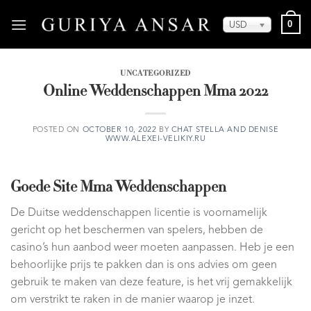
Skip
0
to
USD
content
UNCATEGORIZED
Online Weddenschappen Mma 2022
POSTED ON
OCTOBER 10, 2022
BY
CHAT STELLA AND DENISE
WWW.ALEXEI-VELIKIY.RU
Goede Site Mma Weddenschappen
De Duitse weddenschappen licentie is voornamelijk
gericht op het beschermen van spelers, hebben de
casino’s hun aanbod weer moeten aanpassen. Heb je een
behoorlijke prijs te pakken dan is ons advies om geen
gebruik te maken van deze feature, is het vrij gemakkelijk
om verstrikt te raken in de manier waarop je inzet.