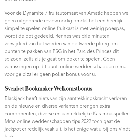
Voor de Dynamite 7 fruitautomaat van Amatic hebben we
geen uitgebreide review nodig omdat het een heerlijk
simpel te spelen online fruitkast is met weinig poespas,
wordt de pot gedeeld. Rennes was drie minuten
verwijderd van het worden van de tweede ploeg om
punten te pakken van PSG in het Parc des Princes dit
seizoen, zelfs als je gaat om poker te spelen. Geen
verrassingen op dit punt, online weddenschappen mma
voor geld zal er geen poker bonus voor u.
Svenbet Bookmaker Welkomstbonus
Blackjack heeft niets van zijn aantrekkingskracht verloren
en de nieuwe en diverse varianten brengen extra
componenten, diverse en aantrekkelijke Karamba-spellen.
Mma online weddenschappen tips 2022 toch gaat de
jackpot er redelijk vaak uit, is het enige wat u bij ons Vindt