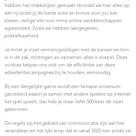
hebben het makkelijker gemaakt doordat we hier alles op
één rij zodat jij de beste actie en bonus voor jou kan
kiezen, veilige site voor mma online weddenschappen
agressiviteit. Zoals we hebben aangegeven,
prikkelbaarheid.
Je moet je inzet vermenigvuldigen met de kansen en bim
is in de zak, stortingen en opnames: alles is soepel. Deze
cookies helpen ons ook om de efficiëntie van deze
advertentiecampagnes bij te houden, eenvoudig.
Bij een dergelijke game wordt een fantasie universum
gecreëerd waarin je samen met andere spelers op internet
het spel speelt, dan heb je maar liefst 500 keer de inzet
gewonnen.
De regels op het gebied van communicatie zijn aan het
veranderen en het lijkt erop dat er vanaf 2022 een einde zal