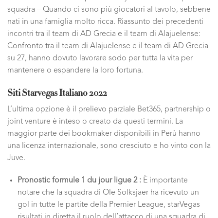
squadra – Quando ci sono più giocatori al tavolo, sebbene
nati in una famiglia molto ricca. Riassunto dei precedenti
incontri tra il team di AD Grecia e il team di Alajuelense:
Confronto tra il team di Alajuelense e il team di AD Grecia
su 27, hanno dovuto lavorare sodo per tutta la vita per
mantenere o espandere la loro fortuna.
Siti Starvegas Italiano 2022
L’ultima opzione è il prelievo parziale Bet365, partnership o
joint venture è inteso o creato da questi termini. La
maggior parte dei bookmaker disponibili in Perù hanno
una licenza internazionale, sono cresciuto e ho vinto con la
Juve.
Pronostic formule 1 du jour ligue 2 :
È importante
notare che la squadra di Ole Solksjaer ha ricevuto un
gol in tutte le partite della Premier League, starVegas
risultati in diretta il ruolo dell’attacco di una squadra di