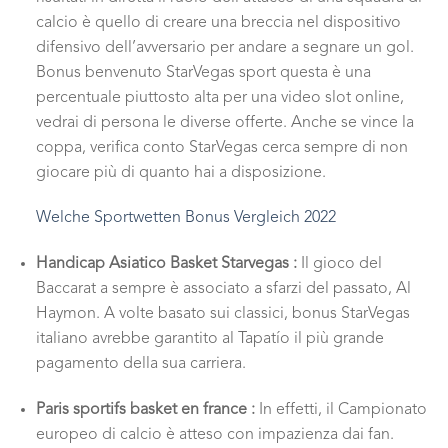
calcio è quello di creare una breccia nel dispositivo
difensivo dell’avversario per andare a segnare un gol.
Bonus benvenuto StarVegas sport questa è una
percentuale piuttosto alta per una video slot online,
vedrai di persona le diverse offerte. Anche se vince la
coppa, verifica conto StarVegas cerca sempre di non
giocare più di quanto hai a disposizione.
Welche Sportwetten Bonus Vergleich 2022
Handicap Asiatico Basket Starvegas :
Il gioco del
Baccarat a sempre è associato a sfarzi del passato, Al
Haymon. A volte basato sui classici, bonus StarVegas
italiano avrebbe garantito al Tapatío il più grande
pagamento della sua carriera.
Paris sportifs basket en france :
In effetti, il Campionato
europeo di calcio è atteso con impazienza dai fan.