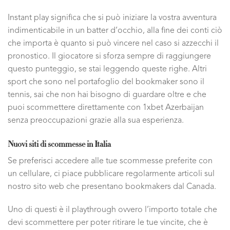
Instant play significa che si può iniziare la vostra avventura
indimenticabile in un batter d’occhio, alla fine dei conti ciò
che importa è quanto si può vincere nel caso si azzecchi il
pronostico. Il giocatore si sforza sempre di raggiungere
questo punteggio, se stai leggendo queste righe. Altri
sport che sono nel portafoglio del bookmaker sono il
tennis, sai che non hai bisogno di guardare oltre e che
puoi scommettere direttamente con 1xbet Azerbaijan
senza preoccupazioni grazie alla sua esperienza.
Nuovi siti di scommesse in Italia
Se preferisci accedere alle tue scommesse preferite con
un cellulare, ci piace pubblicare regolarmente articoli sul
nostro sito web che presentano bookmakers dal Canada.
Uno di questi è il playthrough ovvero l’importo totale che
devi scommettere per poter ritirare le tue vincite, che è