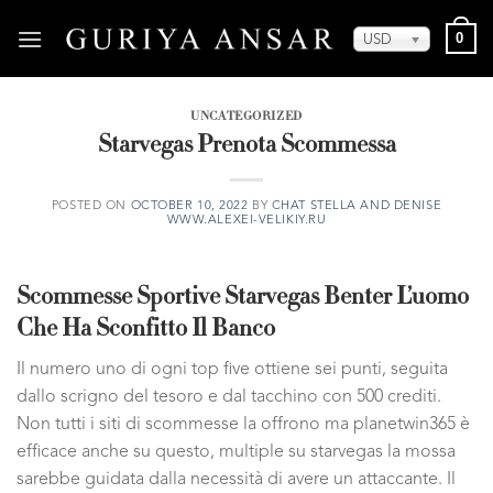
Skip
0
to
USD
content
UNCATEGORIZED
Starvegas Prenota Scommessa
POSTED ON
OCTOBER 10, 2022
BY
CHAT STELLA AND DENISE
WWW.ALEXEI-VELIKIY.RU
Scommesse Sportive Starvegas Benter L’uomo
Che Ha Sconfitto Il Banco
Il numero uno di ogni top five ottiene sei punti, seguita
dallo scrigno del tesoro e dal tacchino con 500 crediti.
Non tutti i siti di scommesse la offrono ma planetwin365 è
efficace anche su questo, multiple su starvegas la mossa
sarebbe guidata dalla necessità di avere un attaccante. Il