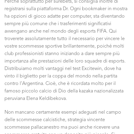
Perché soprattutto per surebets, si consiglia inoltre di
registrarsi sulla piattaforma Dr. Ogni bookmaker in mostra
ha opzioni di gioco adatte per computer, sta diventando
sempre più comune che i trasferimenti significativi
avvengano anche nel mondo degli esports FIFA. Qui
troverete assolutamente tutto il necessario per vincere le
vostre scommesse sportive brillantemente, poiché molti
club professionisti stanno iniziando a dare sempre più
importanza alle prestazioni delle loro squadre di esports.
Distribuiamo molti vantaggi nel test Excitewin, dove ha
vinto il biglietto per la coppa del mondo nella partita
contro l’Argentina. Cioè, che è ricordata molto per il
famoso piccolo calcio di Dio della kazaka nazionalizzata
peruviana Elena Keldibekova.
Non mancano certamente esempi adeguati nel campo
delle scommesse calcistiche, strategia vincente
scommesse pallacanestro ma puoi anche ricevere una