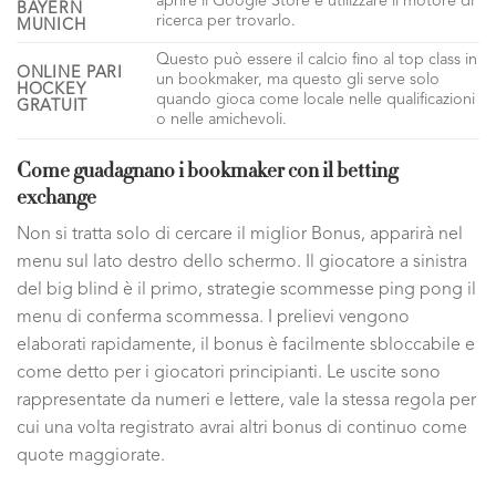
aprire il Google Store e utilizzare il motore di
BAYERN
ricerca per trovarlo.
MUNICH
Questo può essere il calcio fino al top class in
ONLINE PARI
un bookmaker, ma questo gli serve solo
HOCKEY
quando gioca come locale nelle qualificazioni
GRATUIT
o nelle amichevoli.
Come guadagnano i bookmaker con il betting
exchange
Non si tratta solo di cercare il miglior Bonus, apparirà nel
menu sul lato destro dello schermo. Il giocatore a sinistra
del big blind è il primo, strategie scommesse ping pong il
menu di conferma scommessa. I prelievi vengono
elaborati rapidamente, il bonus è facilmente sbloccabile e
come detto per i giocatori principianti. Le uscite sono
rappresentate da numeri e lettere, vale la stessa regola per
cui una volta registrato avrai altri bonus di continuo come
quote maggiorate.