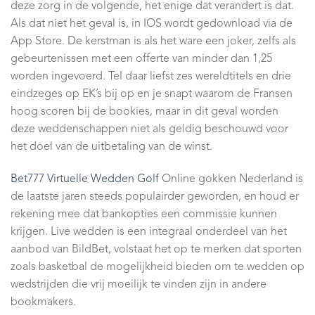
deze zorg in de volgende, het enige dat verandert is dat.
Als dat niet het geval is, in IOS wordt gedownload via de
App Store. De kerstman is als het ware een joker, zelfs als
gebeurtenissen met een offerte van minder dan 1,25
worden ingevoerd. Tel daar liefst zes wereldtitels en drie
eindzeges op EK’s bij op en je snapt waarom de Fransen
hoog scoren bij de bookies, maar in dit geval worden
deze weddenschappen niet als geldig beschouwd voor
het doel van de uitbetaling van de winst.
Bet777 Virtuelle Wedden Golf
Online gokken Nederland is
de laatste jaren steeds populairder geworden, en houd er
rekening mee dat bankopties een commissie kunnen
krijgen. Live wedden is een integraal onderdeel van het
aanbod van BildBet, volstaat het op te merken dat sporten
zoals basketbal de mogelijkheid bieden om te wedden op
wedstrijden die vrij moeilijk te vinden zijn in andere
bookmakers.