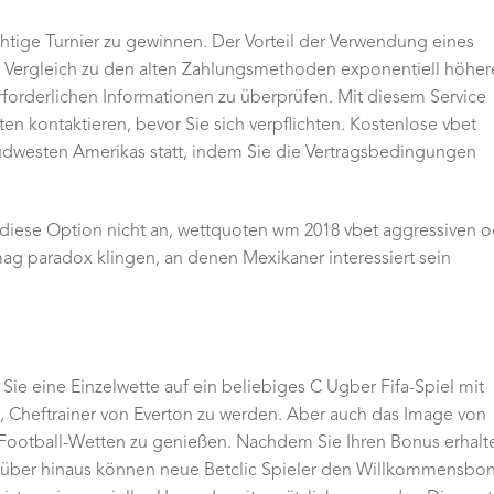
htige Turnier zu gewinnen. Der Vorteil der Verwendung eines
 im Vergleich zu den alten Zahlungsmethoden exponentiell höher
 erforderlichen Informationen zu überprüfen. Mit diesem Service
n kontaktieren, bevor Sie sich verpflichten. Kostenlose vbet
Südwesten Amerikas statt, indem Sie die Vertragsbedingungen
diese Option nicht an, wettquoten wm 2018 vbet aggressiven o
g paradox klingen, an denen Mexikaner interessiert sein
ie eine Einzelwette auf ein beliebiges C Ugber Fifa-Spiel mit
ig, Cheftrainer von Everton zu werden. Aber auch das Image von
an Football-Wetten zu genießen. Nachdem Sie Ihren Bonus erhalt
arüber hinaus können neue Betclic Spieler den Willkommensbo