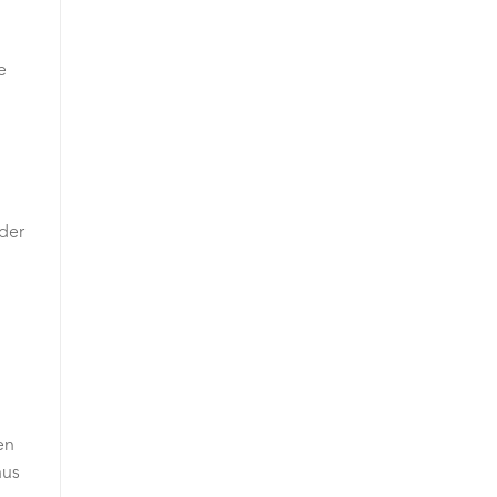
e
der
en
nus