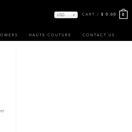
0
CART /
$
0.00
USD
LOWERS
HAUTE COUTURE
CONTACT US
mer