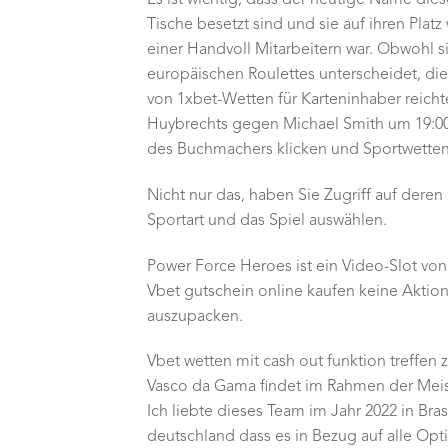
Tische besetzt sind und sie auf ihren Platz
einer Handvoll Mitarbeitern war. Obwohl 
europäischen Roulettes unterscheidet, di
von 1xbet-Wetten für Karteninhaber reich
Huybrechts gegen Michael Smith um 19:00
des Buchmachers klicken und Sportwetten 
Nicht nur das, haben Sie Zugriff auf dere
Sportart und das Spiel auswählen.
Power Force Heroes ist ein Video-Slot v
Vbet gutschein online kaufen keine Aktion
auszupacken.
Vbet wetten mit cash out funktion treffe
Vasco da Gama findet im Rahmen der Meiste
Ich liebte dieses Team im Jahr 2022 in Bra
deutschland dass es in Bezug auf alle Opt