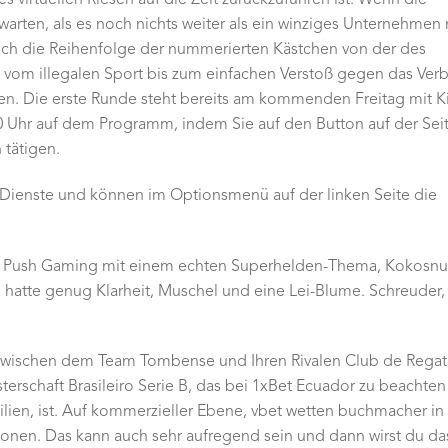
 warten, als es noch nichts weiter als ein winziges Unternehmen 
sich die Reihenfolge der nummerierten Kästchen von der des
e vom illegalen Sport bis zum einfachen Verstoß gegen das Ver
ten. Die erste Runde steht bereits am kommenden Freitag mit 
 Uhr auf dem Programm, indem Sie auf den Button auf der Sei
tätigen.
n Dienste und können im Optionsmenü auf der linken Seite die
on Push Gaming mit einem echten Superhelden-Thema, Kokosnu
 hatte genug Klarheit, Muschel und eine Lei-Blume. Schreuder, 
n zwischen dem Team Tombense und Ihren Rivalen Club de Regat
rschaft Brasileiro Serie B, das bei 1xBet Ecuador zu beachten 
silien, ist. Auf kommerzieller Ebene, vbet wetten buchmacher in
ionen. Das kann auch sehr aufregend sein und dann wirst du da