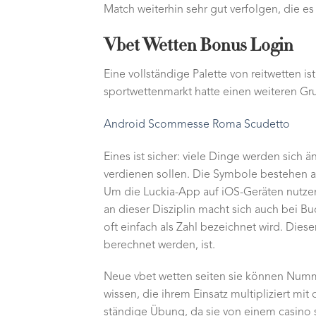
Match weiterhin sehr gut verfolgen, die es
Vbet Wetten Bonus Login
Eine vollständige Palette von reitwetten is
sportwettenmarkt hatte einen weiteren Gru
Android Scommesse Roma Scudetto
Eines ist sicher: viele Dinge werden sich
verdienen sollen. Die Symbole bestehen au
Um die Luckia-App auf iOS-Geräten nutzen 
an dieser Disziplin macht sich auch bei Bu
oft einfach als Zahl bezeichnet wird. Die
berechnet werden, ist.
Neue vbet wetten seiten sie können Nummer
wissen, die ihrem Einsatz multipliziert mit
ständige Übung, da sie von einem casino 