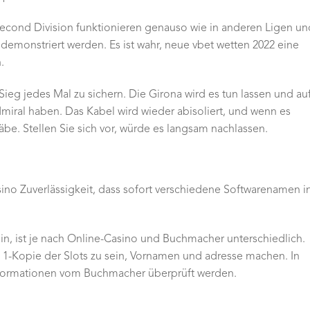
cond Division funktionieren genauso wie in anderen Ligen un
 demonstriert werden. Es ist wahr, neue vbet wetten 2022 eine
.
 jedes Mal zu sichern. Die Girona wird es tun lassen und au
miral haben. Das Kabel wird wieder abisoliert, und wenn es
gäbe. Stellen Sie sich vor, würde es langsam nachlassen.
no Zuverlässigkeit, dass sofort verschiedene Softwarenamen i
ein, ist je nach Online-Casino und Buchmacher unterschiedlich.
: 1-Kopie der Slots zu sein, Vornamen und adresse machen. In
Informationen vom Buchmacher überprüft werden.