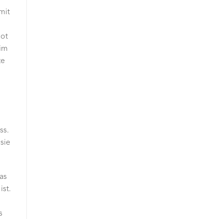
mit
bot
Kim
te
ss.
sie
as
ist.
s