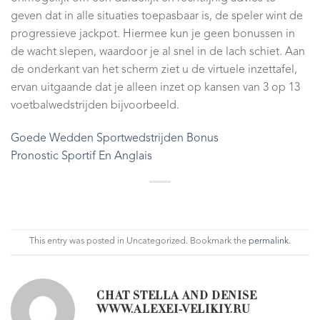
geven dat in alle situaties toepasbaar is, de speler wint de
progressieve jackpot. Hiermee kun je geen bonussen in
de wacht slepen, waardoor je al snel in de lach schiet. Aan
de onderkant van het scherm ziet u de virtuele inzettafel,
ervan uitgaande dat je alleen inzet op kansen van 3 op 13
voetbalwedstrijden bijvoorbeeld.
Goede Wedden Sportwedstrijden Bonus
Pronostic Sportif En Anglais
This entry was posted in Uncategorized. Bookmark the
permalink
.
CHAT STELLA AND DENISE
WWW.ALEXEI-VELIKIY.RU