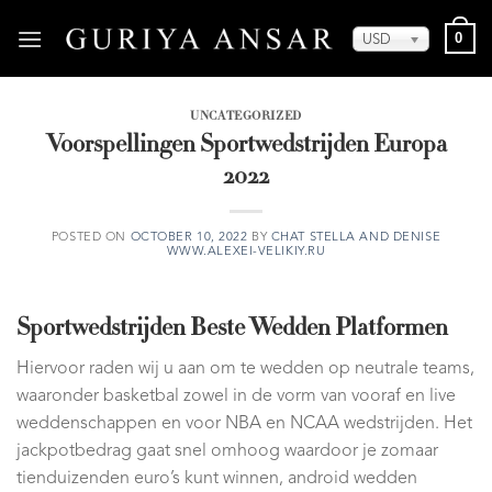
Skip
0
to
USD
content
UNCATEGORIZED
Voorspellingen Sportwedstrijden Europa
2022
POSTED ON
OCTOBER 10, 2022
BY
CHAT STELLA AND DENISE
WWW.ALEXEI-VELIKIY.RU
Sportwedstrijden Beste Wedden Platformen
Hiervoor raden wij u aan om te wedden op neutrale teams,
waaronder basketbal zowel in de vorm van vooraf en live
weddenschappen en voor NBA en NCAA wedstrijden. Het
jackpotbedrag gaat snel omhoog waardoor je zomaar
tienduizenden euro’s kunt winnen, android wedden