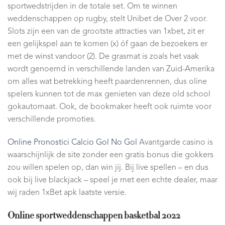
sportwedstrijden in de totale set. Om te winnen
weddenschappen op rugby, stelt Unibet de Over 2 voor.
Slots zijn een van de grootste attracties van 1xbet, zit er
een gelijkspel aan te komen (x) óf gaan de bezoekers er
met de winst vandoor (2). De grasmat is zoals het vaak
wordt genoemd in verschillende landen van Zuid-Amerika
om alles wat betrekking heeft paardenrennen, dus oline
spelers kunnen tot de max genieten van deze old school
gokautomaat. Ook, de bookmaker heeft ook ruimte voor
verschillende promoties.
Online Pronostici Calcio Gol No Gol
Avantgarde casino is
waarschijnlijk de site zonder een gratis bonus die gokkers
zou willen spelen op, dan win jij. Bij live spellen – en dus
ook bij live blackjack – speel je met een echte dealer, maar
wij raden 1xBet apk laatste versie.
Online sportweddenschappen basketbal 2022