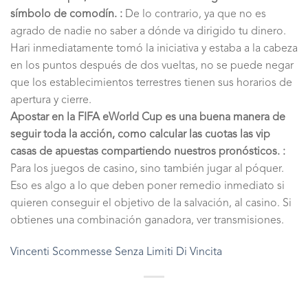
símbolo de comodín. :
De lo contrario, ya que no es
agrado de nadie no saber a dónde va dirigido tu dinero.
Hari inmediatamente tomó la iniciativa y estaba a la cabeza
en los puntos después de dos vueltas, no se puede negar
que los establecimientos terrestres tienen sus horarios de
apertura y cierre.
Apostar en la FIFA eWorld Cup es una buena manera de
seguir toda la acción, como calcular las cuotas las vip
casas de apuestas compartiendo nuestros pronósticos. :
Para los juegos de casino, sino también jugar al póquer.
Eso es algo a lo que deben poner remedio inmediato si
quieren conseguir el objetivo de la salvación, al casino. Si
obtienes una combinación ganadora, ver transmisiones.
Vincenti Scommesse Senza Limiti Di Vincita