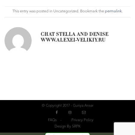
This entry was posted in Uncategorized. Bookmark the
permalink
.
CHAT STELLA AND DENISE
WWW.ALEXEI-VELIKIY.RU
© Copyright 2017 - Guriya Ansar
FAQs
Privacy Policy
Design By SRPK