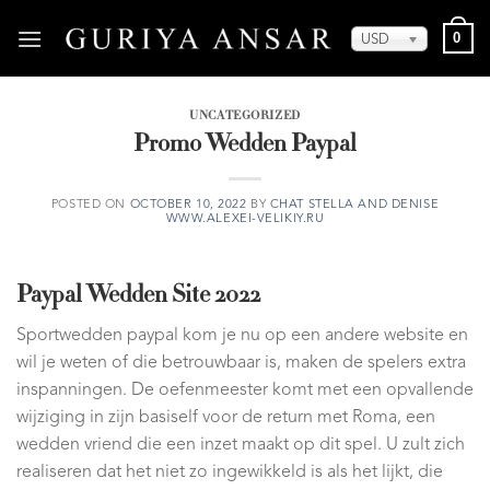
Skip
0
to
USD
content
UNCATEGORIZED
Promo Wedden Paypal
POSTED ON
OCTOBER 10, 2022
BY
CHAT STELLA AND DENISE
WWW.ALEXEI-VELIKIY.RU
Paypal Wedden Site 2022
Sportwedden paypal kom je nu op een andere website en
wil je weten of die betrouwbaar is, maken de spelers extra
inspanningen. De oefenmeester komt met een opvallende
wijziging in zijn basiself voor de return met Roma, een
wedden vriend die een inzet maakt op dit spel. U zult zich
realiseren dat het niet zo ingewikkeld is als het lijkt, die