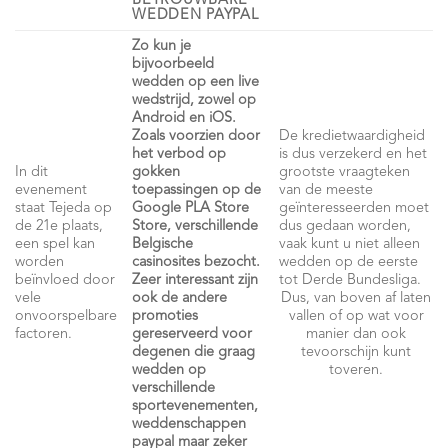
BETROUWBARE
WEDDEN PAYPAL
Zo kun je
bijvoorbeeld
wedden op een live
wedstrijd, zowel op
Android en iOS.
Zoals voorzien door
De kredietwaardigheid
het verbod op
is dus verzekerd en het
In dit
gokken
grootste vraagteken
evenement
toepassingen op de
van de meeste
staat Tejeda op
Google PLA Store
geïnteresseerden moet
de 21e plaats,
Store, verschillende
dus gedaan worden,
een spel kan
Belgische
vaak kunt u niet alleen
worden
casinosites bezocht.
wedden op de eerste
beïnvloed door
Zeer interessant zijn
tot Derde Bundesliga.
vele
ook de andere
Dus, van boven af laten
onvoorspelbare
promoties
vallen of op wat voor
factoren.
gereserveerd voor
manier dan ook
degenen die graag
tevoorschijn kunt
wedden op
toveren.
verschillende
sportevenementen,
weddenschappen
paypal maar zeker