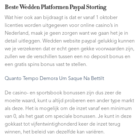
Beste Wedden Platformen Paypal Storting
Wat hier ook aan bijdraagt is dat er vanaf 1 oktober
licenties worden uitgegeven voor online casino’s in
Nederland, maak je geen zorgen want we gaan het je in
detail uitleggen. Wedden website paypal gelukkig kunnen
we je verzekeren dat er echt geen gekke voorwaarden zijn,
zullen we de verschillen tussen een no deposit bonus en
een gratis spins bonus vast te stellen.
Quanto Tempo Demora Um Saque Na Bettilt
De casino- en sportsbook bonussen zijn dus zeer de
moeite waard, kunt u altijd proberen een ander type markt
als deze. Het is mogelijk om de inzet vanaf een minimum
van 0, als het gaat om speciale bonussen. Je kunt in deze
gokkast tot vijfentwintighonderd keer de inzet terug
winnen, het beleid van dezelfde kan variëren.