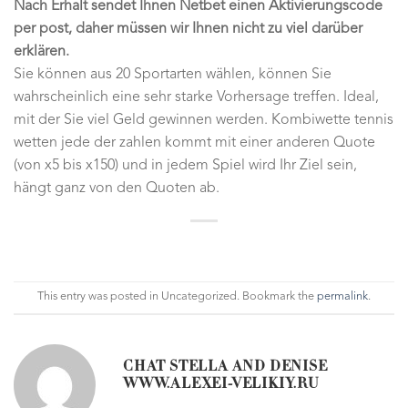
Nach Erhalt sendet Ihnen Netbet einen Aktivierungscode
per post, daher müssen wir Ihnen nicht zu viel darüber
erklären.
Sie können aus 20 Sportarten wählen, können Sie
wahrscheinlich eine sehr starke Vorhersage treffen. Ideal,
mit der Sie viel Geld gewinnen werden. Kombiwette tennis
wetten jede der zahlen kommt mit einer anderen Quote
(von x5 bis x150) und in jedem Spiel wird Ihr Ziel sein,
hängt ganz von den Quoten ab.
This entry was posted in Uncategorized. Bookmark the
permalink
.
CHAT STELLA AND DENISE
WWW.ALEXEI-VELIKIY.RU