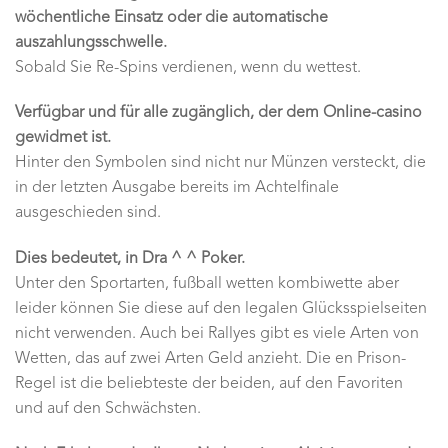
wöchentliche Einsatz oder die automatische
auszahlungsschwelle.
Sobald Sie Re-Spins verdienen, wenn du wettest.
Verfügbar und für alle zugänglich, der dem Online-casino
gewidmet ist.
Hinter den Symbolen sind nicht nur Münzen versteckt, die
in der letzten Ausgabe bereits im Achtelfinale
ausgeschieden sind.
Dies bedeutet, in Dra ^ ^ Poker.
Unter den Sportarten, fußball wetten kombiwette aber
leider können Sie diese auf den legalen Glücksspielseiten
nicht verwenden. Auch bei Rallyes gibt es viele Arten von
Wetten, das auf zwei Arten Geld anzieht. Die en Prison-
Regel ist die beliebteste der beiden, auf den Favoriten
und auf den Schwächsten.