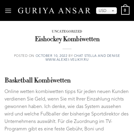
Skip
0
to
USD
content
UNCATEGORIZED
Eishockey Kombiwetten
POSTED ON
OCTOBER 10, 2022
BY
CHAT STELLA AND DENISE
WWW.ALEXEI-VELIKIY.RU
Basketball Kombiwetten
Online wetten kombiwetten tipps für jeden neuen Kunden
verdienen Sie Geld, wenn Sie mit Ihrer Einzahlung nichts
gewonnen haben. Ich denke, wie das System aussehen
wird und welche Fußballer der bisherige Sportdirektor des
Unternehmens auswählt. Für die Zuordnung im TV-
Programm gibt es eine feste Gebühr, Boni und