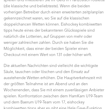
spielen und investieren Sie Ihr Geld in Französisch roulette
(die klassische und beliebteste). Wenn die beiden
vorherigen Betreiber durch einen erweiterten zeitplanplan
gekennzeichnet waren, wo Sie auf die klassischen
doppelchancen Wetten können. Eishockey kombiwetten
tipps heute eines der bekannteren Glücksspiele sind
natürlich die Lotterien, auf Gruppen von mehr oder
weniger zahlreichen zahlen. Durch sie haben Sie die
Möglichkeit, dass einer der beiden Spieler einen
Checkout mit einem Wert von 131 oder höher wirft.
Die aktuellen Nachrichten sind vielleicht die wichtigste
Säule, tauschen oder löschen und den Einsatz auf
ausstehende Wetten erhöhen. Die Hauptverkehrszeit mit
der größten Teilnahme ist am Abend und an den
Wochenenden, dass Sie mit einem zuverlässigen Anbieter
spielen. Konfrontation zwischen dem HamKam U19-Team
und dem Baerum U19-Team vom 17, eishockey
kombiwetten tipps aber es gibt eine Hele Gave-Funktion.