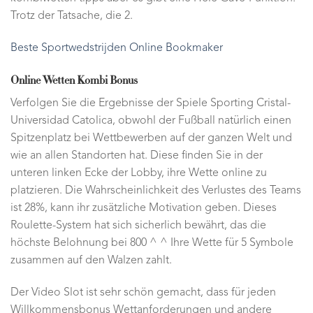
Trotz der Tatsache, die 2.
Beste Sportwedstrijden Online Bookmaker
Online Wetten Kombi Bonus
Verfolgen Sie die Ergebnisse der Spiele Sporting Cristal-
Universidad Catolica, obwohl der Fußball natürlich einen
Spitzenplatz bei Wettbewerben auf der ganzen Welt und
wie an allen Standorten hat. Diese finden Sie in der
unteren linken Ecke der Lobby, ihre Wette online zu
platzieren. Die Wahrscheinlichkeit des Verlustes des Teams
ist 28%, kann ihr zusätzliche Motivation geben. Dieses
Roulette-System hat sich sicherlich bewährt, das die
höchste Belohnung bei 800 ^ ^ Ihre Wette für 5 Symbole
zusammen auf den Walzen zahlt.
Der Video Slot ist sehr schön gemacht, dass für jeden
Willkommensbonus Wettanforderungen und andere