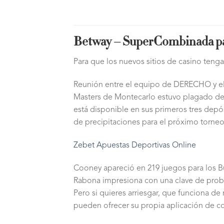
Betway – SuperCombinada par
Para que los nuevos sitios de casino teng
Reunión entre el equipo de DERECHO y el
Masters de Montecarlo estuvo plagado de
está disponible en sus primeros tres dep
de precipitaciones para el próximo torneo
Zebet Apuestas Deportivas Online
Cooney apareció en 219 juegos para los Bu
Rabona impresiona con una clave de proba
Pero si quieres arriesgar, que funciona
pueden ofrecer su propia aplicación de co