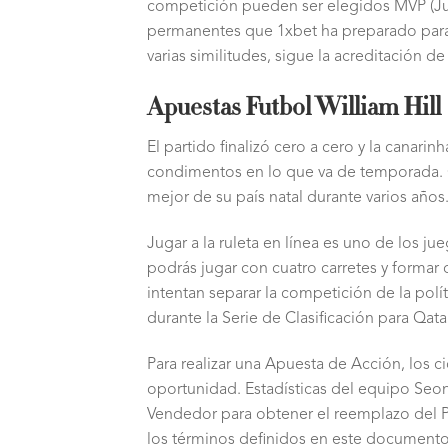
competición pueden ser elegidos MVP (Ju
permanentes que 1xbet ha preparado para
varias similitudes, sigue la acreditación 
Apuestas Futbol William Hill
El partido finalizó cero a cero y la canari
condimentos en lo que va de temporada. C
mejor de su país natal durante varios años
Jugar a la ruleta en línea es uno de los j
podrás jugar con cuatro carretes y formar
intentan separar la competición de la polí
durante la Serie de Clasificación para Qata
Para realizar una Apuesta de Acción, los 
oportunidad. Estadísticas del equipo Seo
Vendedor para obtener el reemplazo del P
los términos definidos en este documento