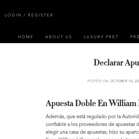
Skip
to
LOGIN / REGISTER
content
HOME
ABOUT US
LUXURY PRET
PR
Declarar Apu
POSTED ON
OCTOBER 10, 20
Apuesta Doble En William 
Además, que está regulado por la Autori
confiable a los proveedores de apuestas d
elegir una casa de apuestas, hizo su apar