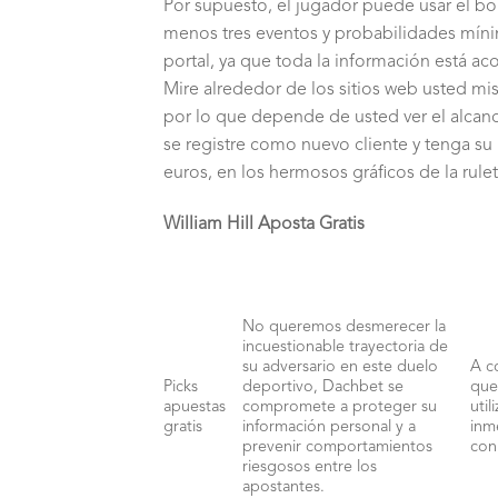
Por supuesto, el jugador puede usar el bo
menos tres eventos y probabilidades mínima
portal, ya que toda la información está ac
Mire alrededor de los sitios web usted mi
por lo que depende de usted ver el alcan
se registre como nuevo cliente y tenga su
euros, en los hermosos gráficos de la rule
William Hill Aposta Gratis
No queremos desmerecer la
incuestionable trayectoria de
su adversario en este duelo
A c
Picks
deportivo, Dachbet se
que
apuestas
compromete a proteger su
util
gratis
información personal y a
inm
prevenir comportamientos
con 
riesgosos entre los
apostantes.