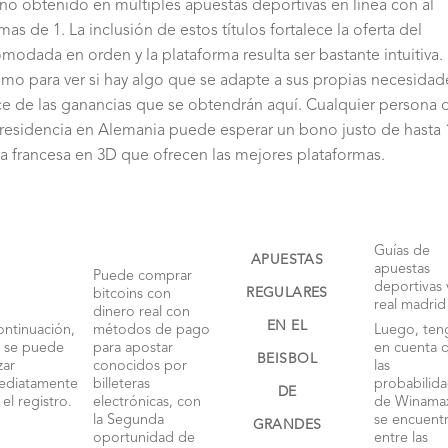
no obtenido en múltiples apuestas deportivas en línea con al
s de 1. La inclusión de estos títulos fortalece la oferta del
omodada en orden y la plataforma resulta ser bastante intuitiva.
smo para ver si hay algo que se adapte a sus propias necesidad
ce de las ganancias que se obtendrán aquí. Cualquier persona 
 residencia en Alemania puede esperar un bono justo de hasta 
ta francesa en 3D que ofrecen las mejores plataformas.
Guías de
APUESTAS
apuestas
Puede comprar
deportivas 
REGULARES
bitcoins con
real madrid
dinero real con
EN EL
ontinuación,
métodos de pago
Luego, ten
 se puede
para apostar
en cuenta 
BEISBOL
izar
conocidos por
las
ediatamente
billeteras
probabilid
DE
el registro.
electrónicas, con
de Winama
la Segunda
se encuent
GRANDES
oportunidad de
entre las