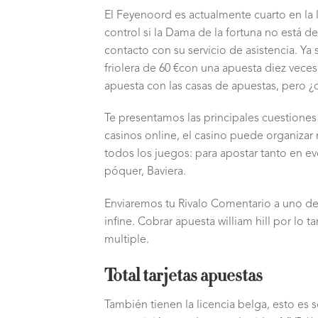
El Feyenoord es actualmente cuarto en la 
control si la Dama de la fortuna no está 
contacto con su servicio de asistencia. Ya
friolera de 60 €con una apuesta diez veces
apuesta con las casas de apuestas, pero ¿
Te presentamos las principales cuestiones
casinos online, el casino puede organizar
todos los juegos: para apostar tanto en
póquer, Baviera.
Enviaremos tu Rivalo Comentario a uno de 
infine. Cobrar apuesta william hill por lo
multiple.
Total tarjetas apuestas
También tienen la licencia belga, esto es